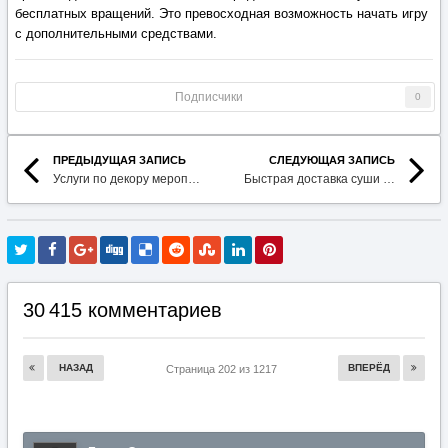
бесплатных вращений. Это превосходная возможность начать игру
с дополнительными средствами.
Подписчики
0
ПРЕДЫДУЩАЯ ЗАПИСЬ
СЛЕДУЮЩАЯ ЗАПИСЬ
Услуги по декору мероприятий в Москве
Быстрая доставка суши и роллов на дом
30 415 комментариев
НАЗАД
ВПЕРЁД
Страница 202 из 1217