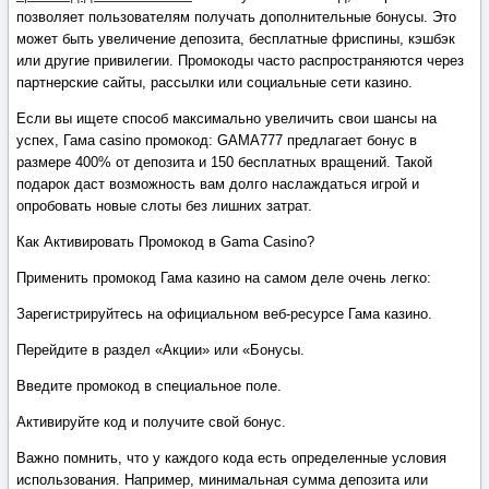
позволяет пользователям получать дополнительные бонусы. Это
может быть увеличение депозита, бесплатные фриспины, кэшбэк
или другие привилегии. Промокоды часто распространяются через
партнерские сайты, рассылки или социальные сети казино.
Если вы ищете способ максимально увеличить свои шансы на
успех, Гама casino промокод: GAMA777 предлагает бонус в
размере 400% от депозита и 150 бесплатных вращений. Такой
подарок даст возможность вам долго наслаждаться игрой и
опробовать новые слоты без лишних затрат.
Как Активировать Промокод в Gama Casino?
Применить промокод Гама казино на самом деле очень легко:
Зарегистрируйтесь на официальном веб-ресурсе Гама казино.
Перейдите в раздел «Акции» или «Бонусы.
Введите промокод в специальное поле.
Активируйте код и получите свой бонус.
Важно помнить, что у каждого кода есть определенные условия
использования. Например, минимальная сумма депозита или