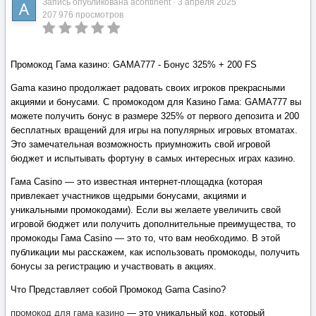
Запись опубликована
acontinent
·
3 апреля 2025
207 976 просмотров
Промокод Гама казино: GAMA777 - Бонус 325% + 200 FS
Gama казино продолжает радовать своих игроков прекрасными
акциями и бонусами. С промокодом для Казино Гама: GAMA777 вы
можете получить бонус в размере 325% от первого депозита и 200
бесплатных вращений для игры на популярных игровых втоматах.
Это замечательная возможность приумножить свой игровой
бюджет и испытывать фортуну в самых интересных играх казино.
Гама Casino — это известная интернет-площадка (которая
привлекает участников щедрыми бонусами, акциями и
уникальными промокодами). Если вы желаете увеличить свой
игровой бюджет или получить дополнительные преимущества, то
промокоды Гама Casino — это то, что вам необходимо. В этой
публикации мы расскажем, как использовать промокоды, получить
бонусы за регистрацию и участвовать в акциях.
Что Представляет собой Промокод Gama Casino?
промокод для гама казино
— это уникальный код, который