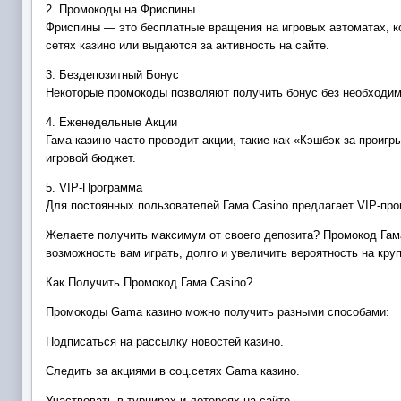
2. Промокоды на Фриспины
Фриспины — это бесплатные вращения на игровых автоматах, 
сетях казино или выдаются за активность на сайте.
3. Бездепозитный Бонус
Некоторые промокоды позволяют получить бонус без необходимо
4. Еженедельные Акции
Гама казино часто проводит акции, такие как «Кэшбэк за проиг
игровой бюджет.
5. VIP-Программа
Для постоянных пользователей Гама Casino предлагает VIP-пр
Желаете получить максимум от своего депозита? Промокод Гам
возможность вам играть, долго и увеличить вероятность на кру
Как Получить Промокод Гама Casino?
Промокоды Gama казино можно получить разными способами:
Подписаться на рассылку новостей казино.
Следить за акциями в соц.сетях Gama казино.
Участвовать в турнирах и лотереях на сайте.