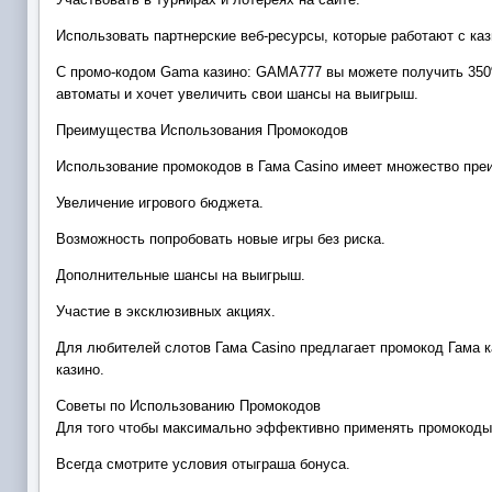
Использовать партнерские веб-ресурсы, которые работают с каз
С промо-кодом Gama казино: GAMA777 вы можете получить 350%
автоматы и хочет увеличить свои шансы на выигрыш.
Преимущества Использования Промокодов
Использование промокодов в Гама Casino имеет множество пре
Увеличение игрового бюджета.
Возможность попробовать новые игры без риска.
Дополнительные шансы на выигрыш.
Участие в эксклюзивных акциях.
Для любителей слотов Гама Casino предлагает промокод Гама к
казино.
Советы по Использованию Промокодов
Для того чтобы максимально эффективно применять промокоды
Всегда смотрите условия отыграша бонуса.