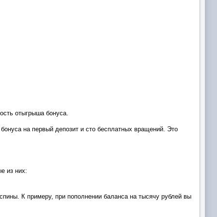
ость отыгрыша бонуса.
бонуса на первый депозит и сто бесплатных вращений. Это
е из них:
спины. К примеру, при пополнении баланса на тысячу рублей вы