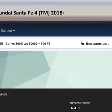
Support
5 - Бонус 500% до 1000€ + 300 FS
Вся активность
АРИЯ
ПРОСМОТРОВ
32 410