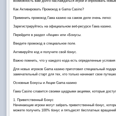
возможность вам долго наслаждаться игрой и опробовать новые
Как Активировать Промокод в Gama Casino?
Применить промокод Гама казино на самом деле очень легко:
Зарегистрируйтесь на официальном веб-ресурсе Гама казино.
Перейдите в раздел «Акции» или «Бонусы.
Введите промокод в специальное поле.
Активируйте код и получите свой бонус.
Важно помнить, что у каждого кода есть определенные услови
Для новых игроков Gama казино приготовил специальный подар
замечательный старт для тех, кто только начинает свое путешес
Основные Бонусы и Акции Gama казино
Гама Casino славится своими щедрыми акциями, которые доступ
1. Приветственный Бонус
Начинающие игроки могут забрать приветственный бонус, котор
можете получить 100% бонус и пятьдесят бесплатных вращений