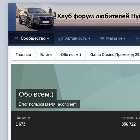
Сообщество
Активность
Магазин
Главная
Блоги
Обо всем:)
Gama Casino Промокод 202
Обо всем:)
Блог пользователя:
acontinent
ЗАПИСИ
КОММЕНТ
1 673
356 722