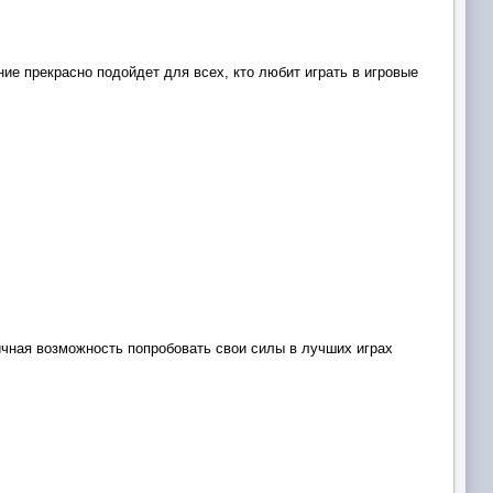
е прекрасно подойдет для всех, кто любит играть в игровые
ичная возможность попробовать свои силы в лучших играх