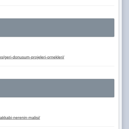
les/geri-donusum-projeleri-ornekleri/
akkabi-nerenin-malisi/