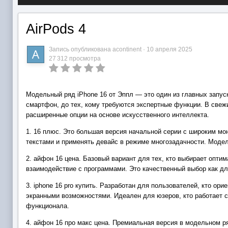
AirPods 4
Запись опубликована
acontinent
·
10 апреля 2025
27 312 просмотра
Модельный ряд iPhone 16 от Эппл — это один из главных запус
смартфон, до тех, кому требуются экспертные функции. В све
расширенные опции на основе искусственного интеллекта.
1. 16 плюс. Это большая версия начальной серии с широким мо
текстами и применять девайс в режиме многозадачности. Моде
2. айфон 16 цена. Базовый вариант для тех, кто выбирает опти
взаимодействие с программами. Это качественный выбор как для
3. iphone 16 pro купить. Разработан для пользователей, кто 
экранными возможностями. Идеален для юзеров, кто работает 
функционала.
4. айфон 16 про макс цена. Премиальная версия в модельном 