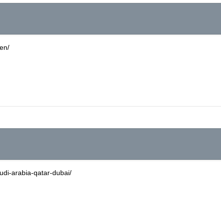
en/
udi-arabia-qatar-dubai/