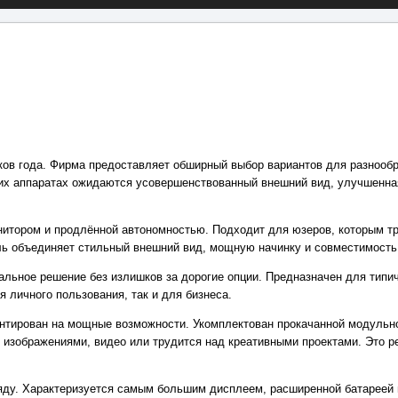
ков года. Фирма предоставляет обширный выбор вариантов для разнообр
жих аппаратах ожидаются усовершенствованный внешний вид, улучшенна
нитором и продлённой автономностью. Подходит для юзеров, которым тр
ль объединяет стильный внешний вид, мощную начинку и совместимость
мальное решение без излишков за дорогие опции. Предназначен для типич
 личного пользования, так и для бизнеса.
ориентирован на мощные возможности. Укомплектован прокачанной модул
с изображениями, видео или трудится над креативными проектами. Это 
ряду. Характеризуется самым большим дисплеем, расширенной батареей