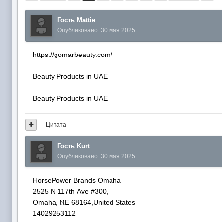
Гость Mattie
Опубликовано:
30 мая 2025
https://gomarbeauty.com/
Beauty Products in UAE
Beauty Products in UAE
Цитата
Гость Kurt
Опубликовано:
30 мая 2025
HorsePower Brands Omaha
2525 N 117tһ Ave #300,
Omaha, ⲚE 68164,United States
14029253112