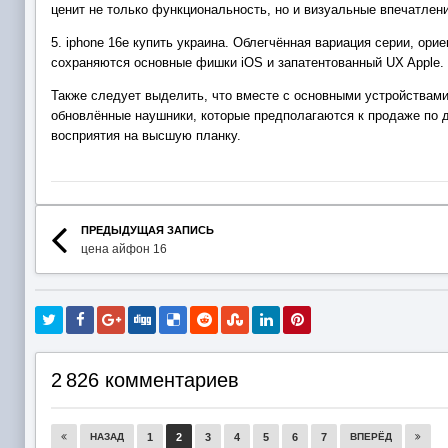
ценит не только функциональность, но и визуальные впечатлен
5. iphone 16e купить украина. Облегчённая вариация серии, о
сохраняются основные фишки iOS и запатентованный UX Apple. 
Также следует выделить, что вместе с основными устройствами
обновлённые наушники, которые предполагаются к продаже по д
восприятия на высшую планку.
ПРЕДЫДУЩАЯ ЗАПИСЬ
цена айфон 16
2 826 комментариев
НАЗАД
1
2
3
4
5
6
7
ВПЕРЁД