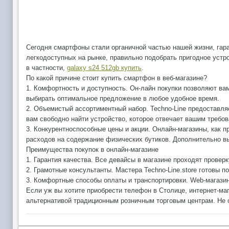
Сегодня смартфоны стали органичной частью нашей жизни, гара
легкодоступных на рынке, правильно подобрать пригодное устр
в частности,
galaxy s24 512gb купить
.
По какой причине стоит купить смартфон в веб-магазине?
1. Комфортность и доступность. Он-лайн покупки позволяют ва
выбирать оптимальное предложение в любое удобное время.
2. Объемистый ассортиментный набор. Techno-Line предоставля
вам свободно найти устройство, которое отвечает вашим требо
3. Конкурентноспособные цены и акции. Онлайн-магазины, как 
расходов на содержание физических бутиков. Дополнительно вы
Преимущества покупок в онлайн-магазине
1. Гарантия качества. Все девайсы в магазине проходят провер
2. Грамотные консультанты. Мастера Techno-Line.store готовы 
3. Комфортные способы оплаты и транспортировки. Web-магазин
Если уж вы хотите приобрести телефон в Столице, интернет-маг
альтернативой традиционным розничным торговым центрам. Не от