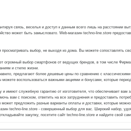
нтируя связь, веселья и доступ к данным всего лишь на расстоянии выт
ойство может быть замысловато. Web-магазин techno-line.store предост
м просматривать выбор, не выходя из дома. Вы можете сопоставлять св
ет огромный выбор смартфонов от ведущих брендов, в том числе Фирма A
ваниям и стилю жизни.
правило, предлагают более дешевые цены по сравнению с классическим
 можете воспользоваться важными акциями и бонусами, которые периодич
ку и имеют служебную гарантию от изготовителя, что обеспечивает вам 
помочь вам с поиском, ответить на все затруднения и предоставить пот
 может предложить разные варианты оплаты и доставки, которые можно 
азин techno-line.store - совершенный выбор для вас. Широкий набор, уд
кладывайте закупку, посетите сайт techno-line.store и найдите свой с