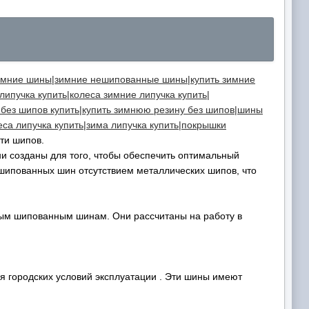
мние шины|зимние нешипованные шины|купить зимние
ипучка купить|колеса зимние липучка купить|
ез шипов купить|купить зимнюю резину без шипов|шины
леса липучка купить|зима липучка купить|покрышки
ти шипов.
и созданы для того, чтобы обеспечить оптимальный
 шипованных шин отсутствием металлических шипов, что
ым шипованным шинам. Они рассчитаны на работу в
я городских условий эксплуатации . Эти шины имеют