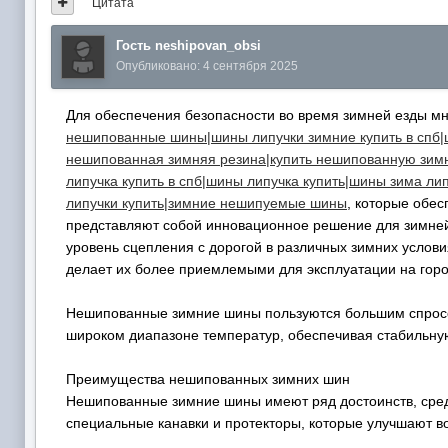
Цитата
Гость neshipovan_obsi
Опубликовано:
4 сентября 2025
Для обеспечения безопасности во время зимней езды м
нешипованные шины|шины липучки зимние купить в спб|ши
нешипованная зимняя резина|купить нешипованную зимн
липучка купить в спб|шины липучка купить|шины зима лип
липучки купить|зимние нешипуемые шины
, которые обес
представляют собой инновационное решение для зимней
уровень сцепления с дорогой в различных зимних услови
делает их более приемлемыми для эксплуатации на горо
Нешипованные зимние шины пользуются большим спросо
широком диапазоне температур, обеспечивая стабильную
Преимущества нешипованных зимних шин
Нешипованные зимние шины имеют ряд достоинств, среди
специальные канавки и протекторы, которые улучшают в