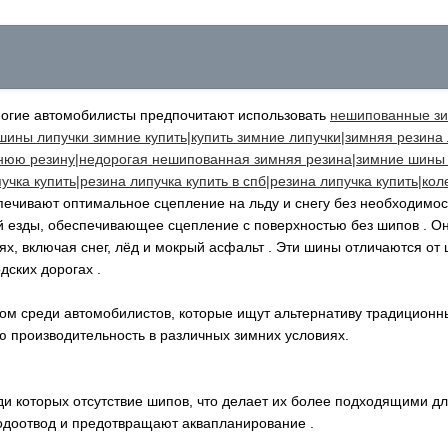
ногие автомобилисты предпочитают использовать
нешипованные зи
ны липучки зимние купить|купить зимние липучки|зимняя резина л
юю резину|недорогая нешипованная зимняя резина|зимние шины б
учка купить|резина липучка купить в спб|резина липучка купить|ко
печивают оптимальное сцепление на льду и снегу без необходимос
 езды, обеспечивающее сцепление с поверхностью без шипов . Он
ях, включая снег, лёд и мокрый асфальт . Эти шины отличаются от
дских дорогах .
м среди автомобилистов, которые ищут альтернативу традиционн
 производительность в различных зимних условиях.
 которых отсутствие шипов, что делает их более подходящими дл
одоотвод и предотвращают аквапланирование .