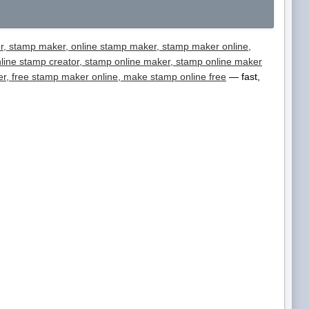
r, stamp maker, online stamp maker, stamp maker online,
line stamp creator, stamp online maker, stamp online maker
ker, free stamp maker online, make stamp online free
— fast,