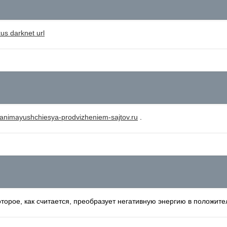
us darknet url
animayushchiesya-prodvizheniem-sajtov.ru
.
которое, как считается, преобразует негативную энергию в положит