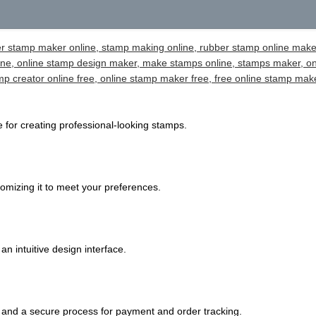
r stamp maker online, stamp making online, rubber stamp online make
ine, online stamp design maker, make stamps online, stamps maker, on
amp creator online free, online stamp maker free, free online stamp ma
 for creating professional-looking stamps.
omizing it to meet your preferences.
an intuitive design interface.
 and a secure process for payment and order tracking.