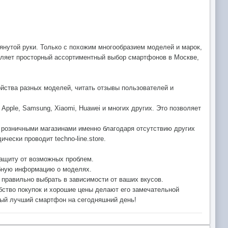
янутой руки. Только с похожим многообразием моделей и марок,
авляет просторный ассортиментный выбор смартфонов в Москве,
ойства разных моделей, читать отзывы пользователей и
pple, Samsung, Xiaomi, Huawei и многих других. Это позволяет
и розничными магазинами именно благодаря отсутствию других
ески проводит techno-line.store.
защиту от возможных проблем.
ребную информацию о моделях.
правильно выбрать в зависимости от ваших вкусов.
обство покупок и хорошие цены делают его замечательной
амый лучший смартфон на сегодняшний день!