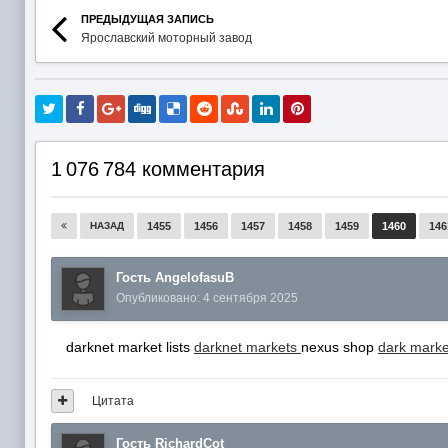
ПРЕДЫДУЩАЯ ЗАПИСЬ
Ярославский моторный завод
1 076 784 комментария
НАЗАД
1455
1456
1457
1458
1459
1460
146
Гость AngelofasuB
Опубликовано:
4 сентября 2025
darknet market lists
darknet markets
nexus shop
dark market
Цитата
Гость RichardCot