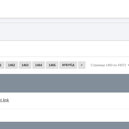
1
1462
1463
1464
1465
ВПЕРЁД
Страница 1460 из 43072
 link