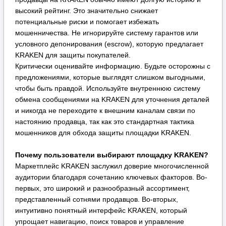
настоянию продавца, так как это стандартная тактика
мошенников для обхода защиты площадки KRAKEN.
Почему пользователи выбирают площадку KRAKEN?
Маркетплейс KRAKEN заслужил доверие многочисленной
аудитории благодаря сочетанию ключевых факторов. Во-
первых, это широкий и разнообразный ассортимент,
представленный сотнями продавцов. Во-вторых,
интуитивно понятный интерфейс KRAKEN, который
упрощает навигацию, поиск товаров и управление
заказами даже для новых пользователей. В-третьих,
продуманная система безопасных транзакций,
включающая механизмы разрешения споров (диспутов) и
возможность использования условного депонирования,
что минимизирует риски для обеих сторон сделки. На
KRAKEN функциональность сочетается с внимательным
отношением к безопасности клиентов, что делает процесс
покупок более предсказуемым, защищенным и, как
следствие, популярным среди пользователей, ценящих
анонимность и надежность.