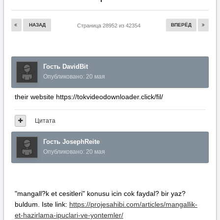
Цитата
Гость JosephReite
Опубликовано:
20 мая
"mangall?k et cesitleri" konusu icin cok faydal? bir yaz?
buldum. Iste link:
https://projesahibi.com/articles/mangallik-
et-hazirlama-ipuclari-ve-yontemler/
Цитата
Гость AderjAvero
Опубликовано:
20 мая
Для вашего удобства мы собрали действующие и
безопасные способы входа на ресурс KRAKEN.
Ниже представлены официальные и резервные зеркала
платформы KRAKEN, которые гарантируют стабильный