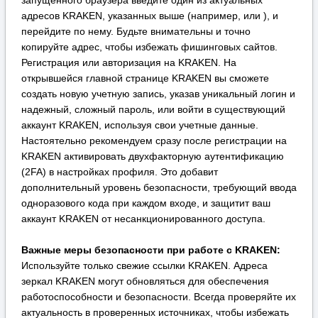
(2FA) в настройках профиля. Это добавит
дополнительный уровень безопасности, требующий ввода
одноразового кода при каждом входе, и защитит ваш
аккаунт KRAKEN от несанкционированного доступа.
Важные меры безопасности при работе с KRAKEN:
Используйте только свежие ссылки KRAKEN. Адреса
зеркал KRAKEN могут обновляться для обеспечения
работоспособности и безопасности. Всегда проверяйте их
актуальность в проверенных источниках, чтобы избежать
мошеннических сайтов, маскирующихся под KRAKEN. Не
сохраняйте ссылки в закладках надолго без проверки.
Дополните анонимность VPN для доступа к KRAKEN. Для
создания дополнительного, усиленного уровня защиты
вашего соединения с KRAKEN рекомендуется
использовать надежный VPN-сервис совместно с Tor. Это
скроет от вашего интернет-провайдера факт
использования сети Tor и добавит еще один
шифрованный туннель для вашего трафика, что особенно
важно в регионах с повышенным вниманием к подобной