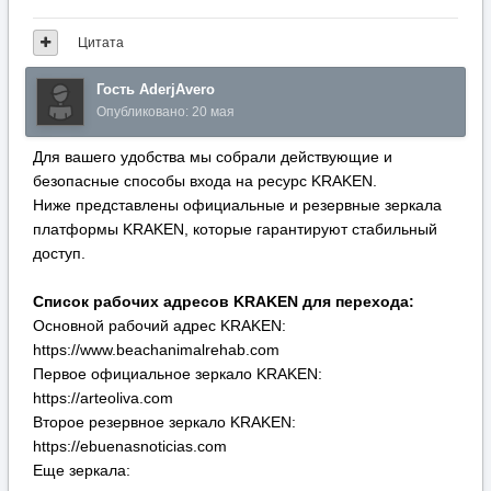
доступ.
Список рабочих адресов KRAKEN для перехода:
Основной рабочий адрес KRAKEN:
https://www.beachanimalrehab.com
Первое официальное зеркало KRAKEN:
https://arteoliva.com
Второе резервное зеркало KRAKEN:
https://ebuenasnoticias.com
Еще зеркала:
https://www.afterburnerclub.com
https://projectcars.com
https://drarealestate.com
https://www.staufen-inkasso.de
https://www.jeremywilmot.com.au
https://www.4kenya.info
https://www.4kenya.info/en/home/
https://www.loidemusica.com
https://www.truckparkliege.be