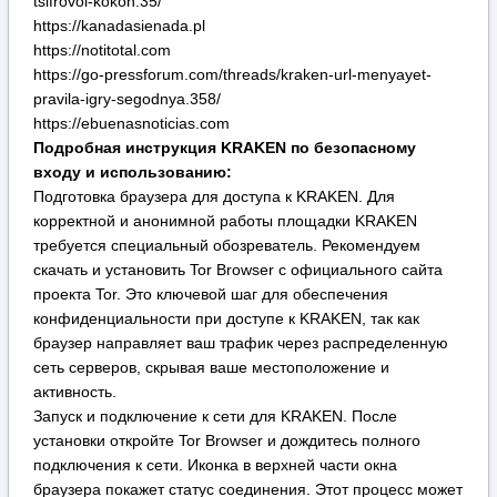
скачать и установить Tor Browser с официального сайта
проекта Tor. Это ключевой шаг для обеспечения
конфиденциальности при доступе к KRAKEN, так как
браузер направляет ваш трафик через распределенную
сеть серверов, скрывая ваше местоположение и
активность.
Запуск и подключение к сети для KRAKEN. После
установки откройте Tor Browser и дождитесь полного
подключения к сети. Иконка в верхней части окна
браузера покажет статус соединения. Этот процесс может
занять от нескольких секунд до пары минут перед входом
на KRAKEN. Убедитесь, что подключение установлено
успешно.
Переход на сайт KRAKEN. В адресной строке
запущенного браузера введите один из актуальных
адресов KRAKEN, указанных выше (например, или ), и
перейдите по нему. Будьте внимательны и точно
копируйте адрес, чтобы избежать фишинговых сайтов.
Регистрация или авторизация на KRAKEN. На
открывшейся главной странице KRAKEN вы сможете