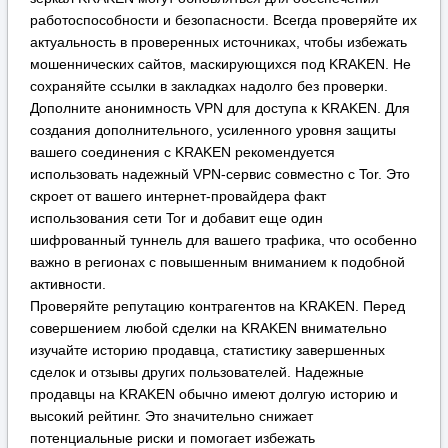
шифрованный туннель для вашего трафика, что особенно
важно в регионах с повышенным вниманием к подобной
активности.
Проверяйте репутацию контрагентов на KRAKEN. Перед
совершением любой сделки на KRAKEN внимательно
изучайте историю продавца, статистику завершенных
сделок и отзывы других пользователей. Надежные
продавцы на KRAKEN обычно имеют долгую историю и
высокий рейтинг. Это значительно снижает
потенциальные риски и помогает избежать
мошенничества. Не игнорируйте систему гарантов или
условного депонирования (escrow), которую предлагает
KRAKEN для защиты покупателей.
Критически оценивайте информацию. Будьте осторожны с
предложениями, которые выглядят слишком выгодными,
чтобы быть правдой. Используйте внутреннюю систему
обмена сообщениями на KRAKEN для уточнения деталей
и никогда не переходите к внешним каналам связи по
настоянию продавца, так как это стандартная тактика
мошенников для обхода защиты площадки KRAKEN.