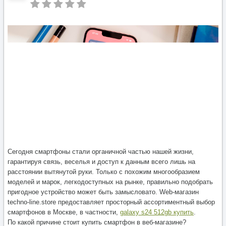
Сегодня смартфоны стали органичной частью нашей жизни,
гарантируя связь, веселья и доступ к данным всего лишь на
расстоянии вытянутой руки. Только с похожим многообразием
моделей и марок, легкодоступных на рынке, правильно подобрать
пригодное устройство может быть замысловато. Web-магазин
techno-line.store предоставляет просторный ассортиментный выбор
смартфонов в Москве, в частности,
galaxy s24 512gb купить
.
По какой причине стоит купить смартфон в веб-магазине?
1. Комфортность и доступность. Он-лайн покупки позволяют вам
просматривать выбор, не выходя из дома. Вы можете сопоставлять
свойства разных моделей, читать отзывы пользователей и
выбирать оптимальное предложение в любое удобное время.
2. Объемистый ассортиментный набор. Techno-Line предоставляет
огромный выбор смартфонов от ведущих брендов, в том числе
Фирма Apple, Samsung, Xiaomi, Huawei и многих других. Это
позволяет вам свободно найти устройство, которое отвечает вашим
требованиям и стилю жизни.
3. Конкурентноспособные цены и акции. Онлайн-магазины, как
правило, предлагают более дешевые цены по сравнению с