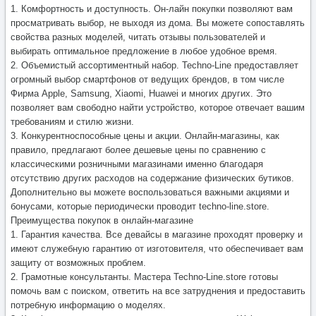
классическими розничными магазинами именно благодаря
отсутствию других расходов на содержание физических бутиков.
Дополнительно вы можете воспользоваться важными акциями и
бонусами, которые периодически проводит techno-line.store.
Преимущества покупок в онлайн-магазине
1. Гарантия качества. Все девайсы в магазине проходят проверку и
имеют служебную гарантию от изготовителя, что обеспечивает вам
защиту от возможных проблем.
2. Грамотные консультанты. Мастера Techno-Line.store готовы
помочь вам с поиском, ответить на все затруднения и предоставить
потребную информацию о моделях.
3. Комфортные способы оплаты и транспортировки. Web-магазин
может предложить разные варианты оплаты и доставки, которые
можно правильно выбрать в зависимости от ваших вкусов.
Если уж вы хотите приобрести телефон в Столице, интернет-
магазин techno-line.store - совершенный выбор для вас. Широкий
набор, удобство покупок и хорошие цены делают его
замечательной альтернативой традиционным розничным торговым
центрам. Не откладывайте закупку, посетите сайт techno-line.store и
найдите свой самый лучший смартфон на сегодняшний день!