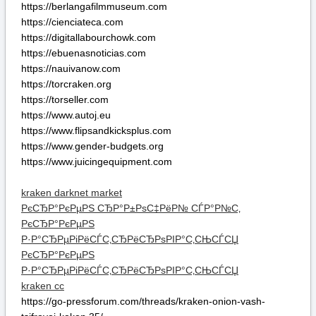
https://www.juicingequipment.com
kraken darknet market
РєСЂР°РєРµРЅ СЂР°Р±РѕС‡РёР№ СЃР°Р№С‚
РєСЂР°РєРµРЅ
Р·Р°СЂРµРіРёСЃС‚СЂРёСЂРѕРІР°С‚СЊСЃСЏ
РєСЂР°РєРµРЅ
Р·Р°СЂРµРіРёСЃС‚СЂРёСЂРѕРІР°С‚СЊСЃСЏ
kraken cc
https://go-pressforum.com/threads/kraken-onion-vash-
tsifrovoi-kokon.35/
https://kanadasienada.pl
https://notitotal.com
https://go-pressforum.com/threads/kraken-url-menyayet-
pravila-igry-segodnya.358/
https://ebuenasnoticias.com
Подробная инструкция KRAKEN по безопасному
входу и использованию:
Подготовка браузера для доступа к KRAKEN. Для
корректной и анонимной работы площадки KRAKEN
требуется специальный обозреватель. Рекомендуем