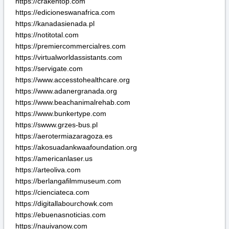
https://www.bunkertype.com
https://swww.grzes-bus.pl
https://aerotermiazaragoza.es
https://akosuadankwaafoundation.org
https://americanlaser.us
https://arteoliva.com
https://berlangafilmmuseum.com
https://cienciateca.com
https://digitallabourchowk.com
https://ebuenasnoticias.com
https://nauivanow.com
https://torcraken.org
https://torseller.com
https://www.autoj.eu
https://www.flipsandkicksplus.com
https://www.gender-budgets.org
https://www.juicingequipment.com
СЃР°Р№С‚ РєСЂР°РєРµРЅ РґР°СЂРєРЅРµС‚
Р·РµСЂРєР°Р»Рѕ kraken
kraken РјР°РіР°Р·РёРЅ