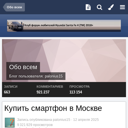
Обо всем
Обо всем
Блог пользователя:
palonius15
ЗАПИСИ
КОММЕНТАРИЕВ
ПРОСМОТРА
663
921 237
113 154
Купить смартфон в Москве
Запись опубликована
palonius15
·
12 апреля 2025
9 321 929 просмотров