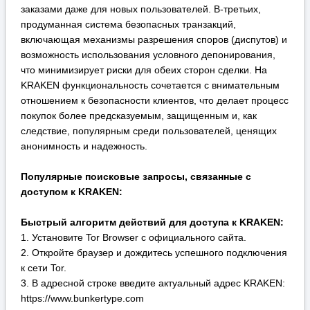
Популярные поисковые запросы, связанные с
доступом к KRAKEN:
Быстрый алгоритм действий для доступа к KRAKEN:
1. Установите Tor Browser с официального сайта.
2. Откройте браузер и дождитесь успешного подключения
к сети Tor.
3. В адресной строке введите актуальный адрес KRAKEN:
https://www.bunkertype.com
4. Пройдите регистрацию, создав уникальный логин и
сложный пароль, или авторизуйтесь в системе KRAKEN.
Немедленно включите двухфакторную аутентификацию в
настройках вашего профиля KRAKEN.
Для максимальной анонимности рассмотрите
возможность использования VPN-сервиса перед запуском
Tor Browser.
Всегда проверяйте репутацию продавца по отзывам и
рейтингу перед совершением сделки на KRAKEN.