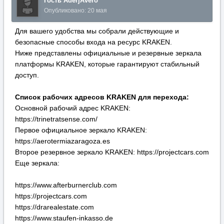
https://trinetratsense.com/
Первое официальное зеркало KRAKEN:
https://aerotermiazaragoza.es
Второе резервное зеркало KRAKEN: https://projectcars.com
Еще зеркала:
https://www.afterburnerclub.com
https://projectcars.com
https://drarealestate.com
https://www.staufen-inkasso.de
https://www.jeremywilmot.com.au
https://www.4kenya.info
https://www.4kenya.info/en/home/
https://www.loidemusica.com
https://www.truckparkliege.be
https://o-cello.com
https://cornerstoremusic.com
https://carmacontracting.com
https://educationlinkspk.com
https://concertsevents.com