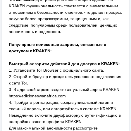
1. Установите Tor Browser с официального сайта.
2. Откройте браузер и дождитесь успешного подключения
к сети Tor.
3. В адресной строке введите актуальный адрес KRAKEN:
https://edicioneswanafrica.com
4. Пройдите регистрацию, создав уникальный логин и
сложный пароль, или авторизуйтесь в системе KRAKEN.
Немедленно включите двухфакторную аутентификацию в
настройках вашего профиля KRAKEN.
Для максимальной анонимности рассмотрите
возможность использования VPN-сервиса перед запуском
Tor Browser.
Всегда проверяйте репутацию продавца по отзывам и
рейтингу перед совершением сделки на KRAKEN.
РєСЂР°РєРµРЅ РґР°СЂРєРЅРµС‚ РїР»РѕС‰Р°РґРєР°
СЃР°Р№С‚ РєСЂР°РєРµРЅ
РѕС„РёС†РёР°Р»СЊРЅР°СЏ СЃСЃС‹Р»РєР° kraken
РєСЂР°РєРµРЅ СЃСЃС‹Р»РєР° krab