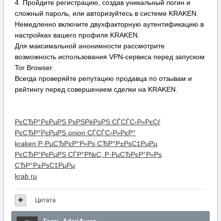
РєСЂР°РєРµРЅ РѕРЅРёРѕРЅ СЃСЃС‹Р»РєСѓ
РєСЂР°РєРµРЅ onion СЃСЃС‹Р»РєР°
kraken Р·РµСЂРєР°Р»Рѕ СЂР°Р±РѕС‡РµРµ
РєСЂР°РєРµРЅ СЃР°Р№С‚ Р·РµСЂРєР°Р»Рѕ
СЂР°Р±РѕС‡РµРµ
krab ru
Цитата
Гость AderjAvero
Опубликовано:
20 мая
Для вашего удобства мы собрали действующие и
безопасные способы входа на ресурс KRAKEN.
Ниже представлены официальные и резервные зеркала
платформы KRAKEN, которые гарантируют стабильный
доступ.
Список рабочих адресов KRAKEN для перехода:
Основной рабочий адрес KRAKEN: