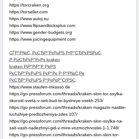
РєСЂР°РєРµРЅ РєР°Рє Р·Р°Р№С‚Рё
РєСЂР°РєРµРЅ Р°РєРєР°СѓРЅС‚
https://www.staufen-inkasso.de
https://go-pressforum.com/threads/kraken-slon-tor-ssylka-
skorost-sveta-v-seti-bud-te-bystreye-vsekh.253/
https://go-pressforum.com/threads/kraken-magazin-naidite-
luchshiye-predlozheniya-zdes.107/
https://go-pressforum.com/threads/kraken-slon-ssylka-na-
sait-vash-nadezhnyi-gid-v-mire-vozmozhnostei-1-1.748/
https://go-pressforum.com/threads/kraken-slon-slon-tor-
anonimnost-i-skorost.189/
Подробная инструкция KRAKEN по безопасному
входу и использованию:
Подготовка браузера для доступа к KRAKEN. Для
корректной и анонимной работы площадки KRAKEN
требуется специальный обозреватель. Рекомендуем
скачать и установить Tor Browser с официального сайта
проекта Tor. Это ключевой шаг для обеспечения
конфиденциальности при доступе к KRAKEN, так как
браузер направляет ваш трафик через распределенную