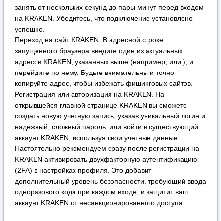
создать новую учетную запись, указав уникальный логин и
надежный, сложный пароль, или войти в существующий
аккаунт KRAKEN, используя свои учетные данные.
Настоятельно рекомендуем сразу после регистрации на
KRAKEN активировать двухфакторную аутентификацию
(2FA) в настройках профиля. Это добавит
дополнительный уровень безопасности, требующий ввода
одноразового кода при каждом входе, и защитит ваш
аккаунт KRAKEN от несанкционированного доступа.
Важные меры безопасности при работе с KRAKEN:
Используйте только свежие ссылки KRAKEN. Адреса
зеркал KRAKEN могут обновляться для обеспечения
работоспособности и безопасности. Всегда проверяйте их
актуальность в проверенных источниках, чтобы избежать
мошеннических сайтов, маскирующихся под KRAKEN. Не
сохраняйте ссылки в закладках надолго без проверки.
Дополните анонимность VPN для доступа к KRAKEN. Для
создания дополнительного, усиленного уровня защиты
вашего соединения с KRAKEN рекомендуется