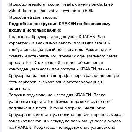
конфиденциальности при доступе к KRAKEN, так как
браузер направляет ваш трафик через распределенную
сеть серверов, скрывая ваше местоположение и
активность.
Запуск и подключение к сети для KRAKEN. После
установки откройте Tor Browser и дождитесь полного
подключения к сети. Иконка в верхней части окна
браузера покажет статус соединения. Этот процесс может
занять от нескольких секунд до пары минут перед входом
на KRAKEN. Убедитесь, что подключение установлено
успешно.
Переход на сайт KRAKEN. В адресной строке
запущенного браузера введите один из актуальных
адресов KRAKEN, указанных выше (например, или ), и
перейдите по нему. Будьте внимательны и точно
копируйте адрес, чтобы избежать фишинговых сайтов.
Регистрация или авторизация на KRAKEN. На
открывшейся главной странице KRAKEN вы сможете
создать новую учетную запись, указав уникальный логин и
надежный, сложный пароль, или войти в существующий