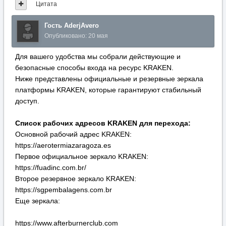
Список рабочих адресов KRAKEN для перехода:
Основной рабочий адрес KRAKEN:
https://aerotermiazaragoza.es
Первое официальное зеркало KRAKEN:
https://fuadinc.com.br/
Второе резервное зеркало KRAKEN:
https://sgpembalagens.com.br
Еще зеркала:
https://www.afterburnerclub.com
https://projectcars.com
https://drarealestate.com
https://www.staufen-inkasso.de
https://www.jeremywilmot.com.au
https://www.4kenya.info
https://www.4kenya.info/en/home/
https://www.loidemusica.com
https://www.truckparkliege.be
https://o-cello.com
https://cornerstoremusic.com