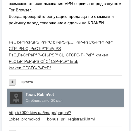
kraken СЃСЃС‹Р»РєР°
Цитата
Гость RobinVot
Опубликовано:
20 мая
http://7000.kiev.ua/image/pages/?
1xbet_promokod___bonus_pri_registracii.html
Цитата
Гость AderjAvero
Опубликовано:
20 мая
Для вашего удобства мы собрали действующие и
безопасные способы входа на ресурс KRAKEN.
Ниже представлены официальные и резервные зеркала
платформы KRAKEN, которые гарантируют стабильный
доступ.