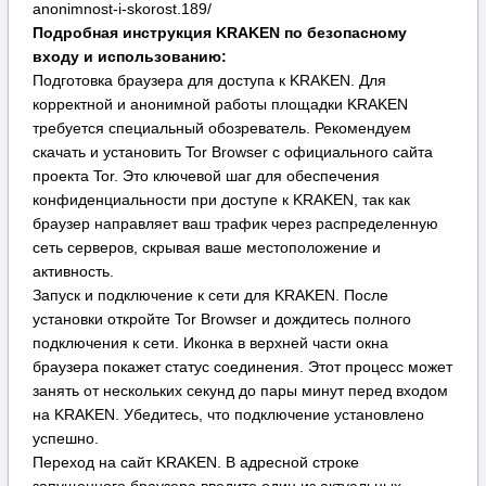
сеть серверов, скрывая ваше местоположение и
активность.
Запуск и подключение к сети для KRAKEN. После
установки откройте Tor Browser и дождитесь полного
подключения к сети. Иконка в верхней части окна
браузера покажет статус соединения. Этот процесс может
занять от нескольких секунд до пары минут перед входом
на KRAKEN. Убедитесь, что подключение установлено
успешно.
Переход на сайт KRAKEN. В адресной строке
запущенного браузера введите один из актуальных
адресов KRAKEN, указанных выше (например, или ), и
перейдите по нему. Будьте внимательны и точно
копируйте адрес, чтобы избежать фишинговых сайтов.
Регистрация или авторизация на KRAKEN. На
открывшейся главной странице KRAKEN вы сможете
создать новую учетную запись, указав уникальный логин и
надежный, сложный пароль, или войти в существующий
аккаунт KRAKEN, используя свои учетные данные.
Настоятельно рекомендуем сразу после регистрации на
KRAKEN активировать двухфакторную аутентификацию