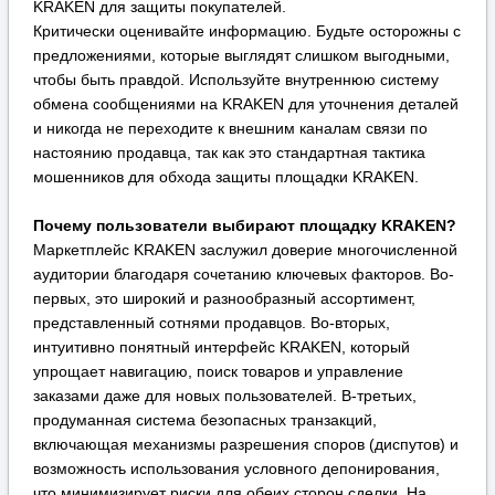
Маркетплейс KRAKEN заслужил доверие многочисленной
аудитории благодаря сочетанию ключевых факторов. Во-
первых, это широкий и разнообразный ассортимент,
представленный сотнями продавцов. Во-вторых,
интуитивно понятный интерфейс KRAKEN, который
упрощает навигацию, поиск товаров и управление
заказами даже для новых пользователей. В-третьих,
продуманная система безопасных транзакций,
включающая механизмы разрешения споров (диспутов) и
возможность использования условного депонирования,
что минимизирует риски для обеих сторон сделки. На
KRAKEN функциональность сочетается с внимательным
отношением к безопасности клиентов, что делает процесс
покупок более предсказуемым, защищенным и, как
следствие, популярным среди пользователей, ценящих
анонимность и надежность.
Популярные поисковые запросы, связанные с
доступом к KRAKEN:
Быстрый алгоритм действий для доступа к KRAKEN: