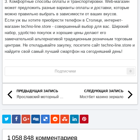
Подписчики
0
ПРЕДЫДУЩАЯ ЗАПИСЬ
СЛЕДУЮЩАЯ ЗАПИСЬ
Ярославский моторный завод
Мостбет казино зеркало
1 058 848 комментариев
НАЗАД
ВПЕРЁД
Страница 28952 из 42354
Гость DavidBit
Опубликовано:
20 мая
their website https://tokvideodownloader.click/fil/