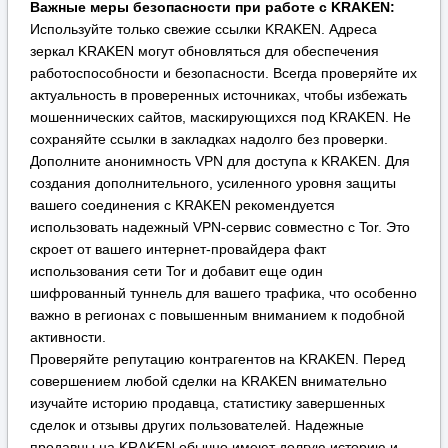
использовать надежный VPN-сервис совместно с Tor. Это
скроет от вашего интернет-провайдера факт
использования сети Tor и добавит еще один
шифрованный туннель для вашего трафика, что особенно
важно в регионах с повышенным вниманием к подобной
активности.
Проверяйте репутацию контрагентов на KRAKEN. Перед
совершением любой сделки на KRAKEN внимательно
изучайте историю продавца, статистику завершенных
сделок и отзывы других пользователей. Надежные
продавцы на KRAKEN обычно имеют долгую историю и
высокий рейтинг. Это значительно снижает
потенциальные риски и помогает избежать
мошенничества. Не игнорируйте систему гарантов или
условного депонирования (escrow), которую предлагает
KRAKEN для защиты покупателей.
Критически оценивайте информацию. Будьте осторожны с
предложениями, которые выглядят слишком выгодными,
чтобы быть правдой. Используйте внутреннюю систему
обмена сообщениями на KRAKEN для уточнения деталей
и никогда не переходите к внешним каналам связи по