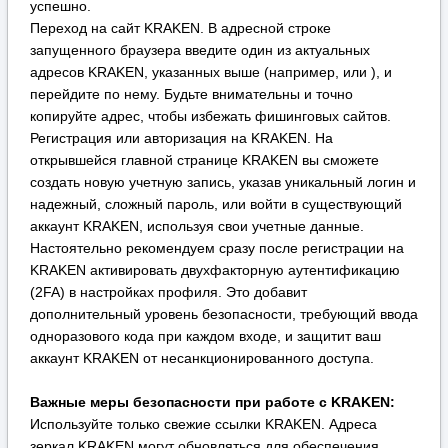
аккаунт KRAKEN, используя свои учетные данные.
Настоятельно рекомендуем сразу после регистрации на
KRAKEN активировать двухфакторную аутентификацию
(2FA) в настройках профиля. Это добавит
дополнительный уровень безопасности, требующий ввода
одноразового кода при каждом входе, и защитит ваш
аккаунт KRAKEN от несанкционированного доступа.
Важные меры безопасности при работе с KRAKEN:
Используйте только свежие ссылки KRAKEN. Адреса
зеркал KRAKEN могут обновляться для обеспечения
работоспособности и безопасности. Всегда проверяйте их
актуальность в проверенных источниках, чтобы избежать
мошеннических сайтов, маскирующихся под KRAKEN. Не
сохраняйте ссылки в закладках надолго без проверки.
Дополните анонимность VPN для доступа к KRAKEN. Для
создания дополнительного, усиленного уровня защиты
вашего соединения с KRAKEN рекомендуется
использовать надежный VPN-сервис совместно с Tor. Это
скроет от вашего интернет-провайдера факт
использования сети Tor и добавит еще один