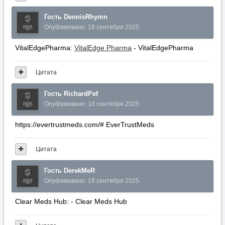
Гость DennisRhymn
Опубликовано:
18 сентября 2025
VitalEdgePharma:
VitalEdge Pharma
- VitalEdgePharma
Цитата
Гость RichardPef
Опубликовано:
18 сентября 2025
https://evertrustmeds.com/# EverTrustMeds
Цитата
Гость DerekMeR
Опубликовано:
19 сентября 2025
Clear Meds Hub:
- Clear Meds Hub