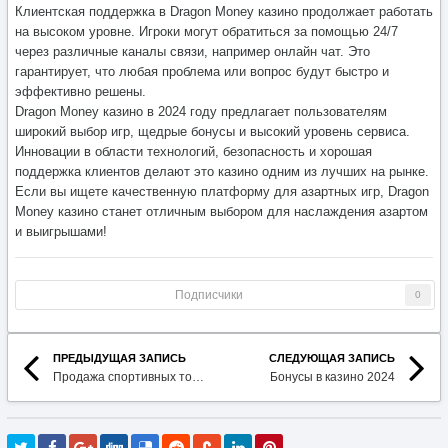
Клиентская поддержка в Dragon Money казино продолжает работать
на высоком уровне. Игроки могут обратиться за помощью 24/7
через различные каналы связи, например онлайн чат. Это
гарантирует, что любая проблема или вопрос будут быстро и
эффективно решены.
Dragon Money казино в 2024 году предлагает пользователям
широкий выбор игр, щедрые бонусы и высокий уровень сервиса.
Инновации в области технологий, безопасность и хорошая
поддержка клиентов делают это казино одним из лучших на рынке.
Если вы ищете качественную платформу для азартных игр, Dragon
Money казино станет отличным выбором для наслаждения азартом
и выигрышами!
Подписчики
0
ПРЕДЫДУЩАЯ ЗАПИСЬ
СЛЕДУЮЩАЯ ЗАПИСЬ
Продажа спортивных товаров и экипировки
Бонусы в казино 2024