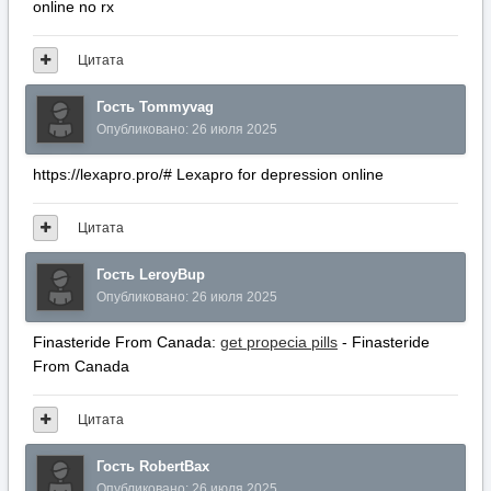
online no rx
Цитата
Гость Tommyvag
Опубликовано:
26 июля 2025
https://lexapro.pro/# Lexapro for depression online
Цитата
Гость LeroyBup
Опубликовано:
26 июля 2025
Finasteride From Canada:
get propecia pills
- Finasteride
From Canada
Цитата
Гость RobertBax
Опубликовано:
26 июля 2025