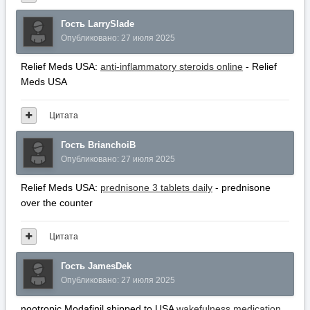
Гость LarrySlade
Опубликовано:
27 июля 2025
Relief Meds USA:
anti-inflammatory steroids online
- Relief
Meds USA
Цитата
Гость BrianchoiB
Опубликовано:
27 июля 2025
Relief Meds USA:
prednisone 3 tablets daily
- prednisone
over the counter
Цитата
Гость JamesDek
Опубликовано:
27 июля 2025
nootropic Modafinil shipped to USA
wakefulness medication