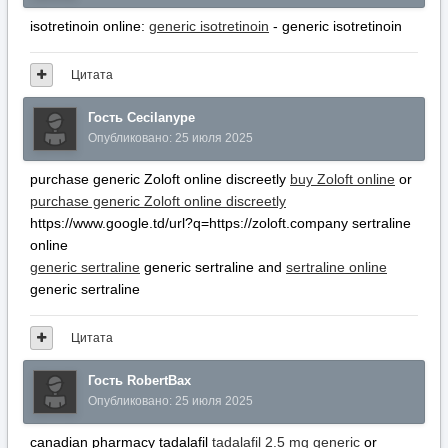
isotretinoin online:
generic isotretinoin
- generic isotretinoin
Цитата
Гость Cecilanype
Опубликовано:
25 июля 2025
purchase generic Zoloft online discreetly
buy Zoloft online
or
purchase generic Zoloft online discreetly
https://www.google.td/url?q=https://zoloft.company sertraline
online
generic sertraline
generic sertraline and
sertraline online
generic sertraline
Цитата
Гость RobertBax
Опубликовано:
25 июля 2025
canadian pharmacy tadalafil
tadalafil 2.5 mg generic
or