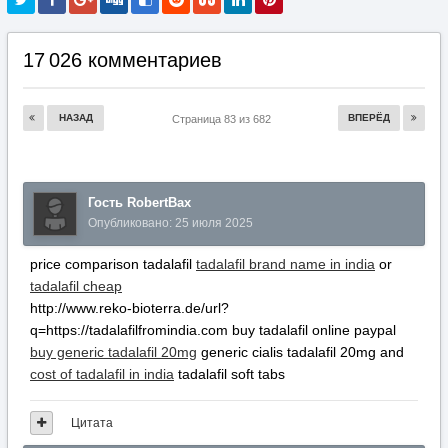
17 026 комментариев
НАЗАД
ВПЕРЁД
Страница 83 из 682
Гость RobertBax
Опубликовано:
25 июля 2025
price comparison tadalafil
tadalafil brand name in india
or
tadalafil cheap
http://www.reko-bioterra.de/url?
q=https://tadalafilfromindia.com buy tadalafil online paypal
buy generic tadalafil 20mg
generic cialis tadalafil 20mg and
cost of tadalafil in india
tadalafil soft tabs
Цитата