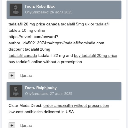
Гость RobertBax
Опубликовано:
26 июля 2025
tadalafil 20 mg price canada
tadalafil 5mg uk
or
tadalafil
tablets 10 mg online
https://reverb.com/onward?
author_id=5021397&to=https://tadalafilfromindia.com
discount tadalafil 20mg
tadalafil canada
tadalafil 22 mg and
buy tadalafil 20mg price
buy tadalafil online without a prescription
Цитата
Гость Ralphjouby
Опубликовано:
27 июля 2025
Clear Meds Direct:
order amoxicillin without prescription
-
low-cost antibiotics delivered in USA
Цитата