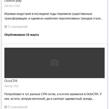
Lootrun.play
Автор:
Cert
Игровая индустрия в последние годы пережила существенные
трансформации, и одним из наиболее перспективных трендов стало...
0 скачиваний
Опубликовано
16 марта
OctoCPA
Автор:
Xio
Попробовал я тут разные CPA-сетки, и в итоге прижился в OctoCPA. У
них, кстати, аппрув неплохой, да и саппорт адекватный, всегда...
0 скачиваний