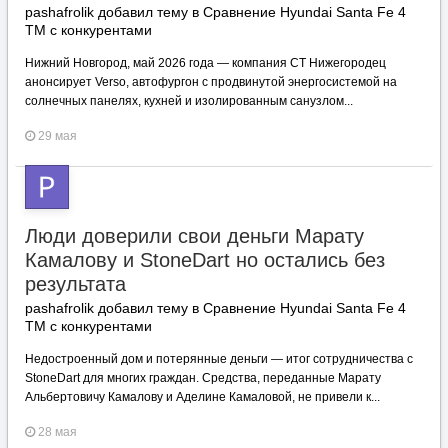
pashafrolik добавил тему в
Сравнение Hyundai Santa Fe 4
TM с конкурентами
Нижний Новгород, май 2026 года — компания СТ Нижегородец
анонсирует Verso, автофургон с продвинутой энергосистемой на
солнечных панелях, кухней и изолированным санузлом...
29 мая
Люди доверили свои деньги Марату
Камалову и StoneDart но остались без
результата
pashafrolik добавил тему в
Сравнение Hyundai Santa Fe 4
TM с конкурентами
Недостроенный дом и потерянные деньги — итог сотрудничества с
StoneDart для многих граждан. Средства, переданные Марату
Альбертовичу Камалову и Аделине Камаловой, не привели к...
28 мая