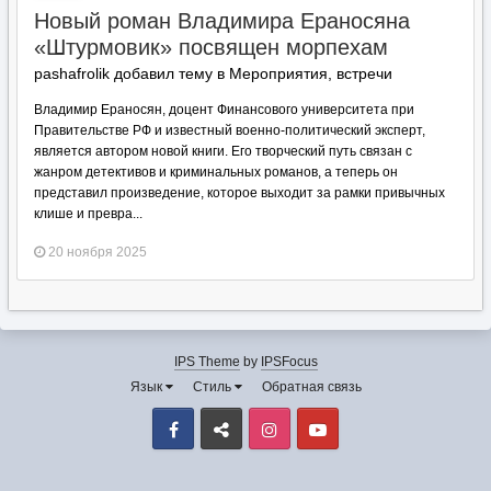
Новый роман Владимира Ераносяна
«Штурмовик» посвящен морпехам
pashafrolik добавил тему в
Мероприятия, встречи
Владимир Ераносян, доцент Финансового университета при
Правительстве РФ и известный военно-политический эксперт,
является автором новой книги. Его творческий путь связан с
жанром детективов и криминальных романов, а теперь он
представил произведение, которое выходит за рамки привычных
клише и превра...
20 ноября 2025
IPS Theme
by
IPSFocus
Язык
Стиль
Обратная связь
Facebook
VK
Instagram
Youtube