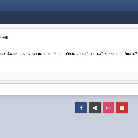
чек.
ке. Задние стали как родные, без проблем, а вот "люстра". Как её разобрать
Facebook
VK
Instagram
Yout