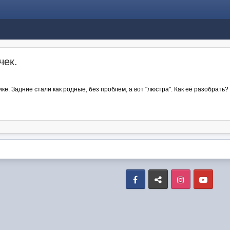
чек.
ке. Задние стали как родные, без проблем, а вот "люстра". Как её разобрать
Facebook
VK
Instagram
Yout