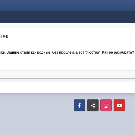
чек.
ке. Задние стали как родные, без проблем, а вот "люстра". Как её разобрать
Facebook
VK
Instagram
Yout