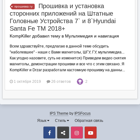
Прошивка и установка
прошивка гу
сторонних приложений на Штатные
Головные Устройства 7` и 8`Hyundai
Santa Fe TM 2018+
KompKiller добавил тему в
Мультимедия и навигация
Всем здравствуйте, предлагаю в данной теме обсудить
"наболевшее" - наши с Вами магнитолы, ШГУ, ГУ, мультимедиа...
Как угодно назовите, суть не изменится) Приведем видео снятия
магнитолы, демонстрации прошивки и все что с этим связано. Я
KompKiller и Drzar разработали кастомную прошивку на данны...
1 октября 2019
26 ответов
2
IPS Theme
by
IPSFocus
Язык
Стиль
Обратная связь
Facebook
VK
Instagram
Youtube