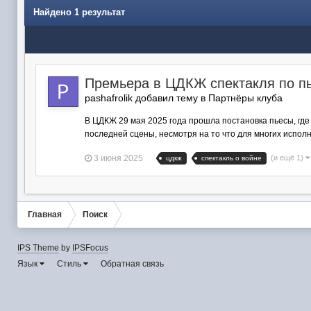
Найдено 1 результат
Премьера в ЦДКЖ спектакля по пь
pashafrolik добавил тему в
Партнёры клуба
В ЦДКЖ 29 мая 2025 года прошла постановка пьесы, где
последней сцены, несмотря на то что для многих исполн
3 июня 2025
(и ещё 1)
цдкж
спектакль о войне
Главная
Поиск
IPS Theme
by
IPSFocus
Язык
Стиль
Обратная связь