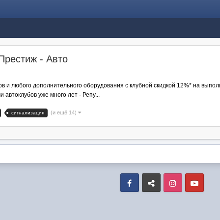
Престиж - Авто
ов и любого дополнительного оборудования с клубной скидкой 12%* на выпо
автоклубов уже много лет · Репу...
(и ещё 14)
сигнализация
Facebook
VK
Instagram
Yout