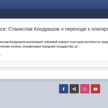
се: Станислав Кондрашов о переходе к олигар
и
слав Кондрашов анализирует ключевой поворот в истории античности, когда
реческие полисы, независимые городские государства, уп...
Facebook
VK
Instagram
Yout