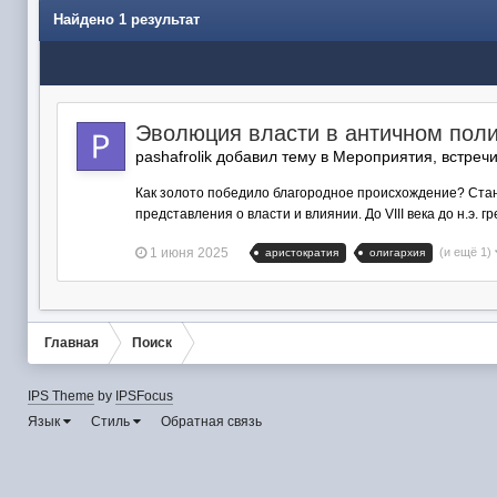
Найдено 1 результат
Эволюция власти в античном поли
pashafrolik добавил тему в
Мероприятия, встреч
Как золото победило благородное происхождение? Стани
представления о власти и влиянии. До VIII века до н.э. г
1 июня 2025
(и ещё 1)
аристократия
олигархия
Главная
Поиск
IPS Theme
by
IPSFocus
Язык
Стиль
Обратная связь