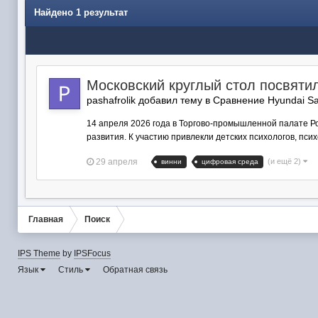
Найдено 1 результат
Московский круглый стол посвятил
pashafrolik добавил тему в
Сравнение Hyundai Sa
14 апреля 2026 года в Торгово-промышленной палате Ро
развития. К участию привлекли детских психологов, пси
29 апреля
(и ещё 2)
винни
цифровая среда
Главная
Поиск
IPS Theme
by
IPSFocus
Язык
Стиль
Обратная связь