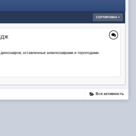
СОРТИРОВКА
идж
ы динозавров, оставленные анкилозаврами и тероподами.
Вся активность
ube