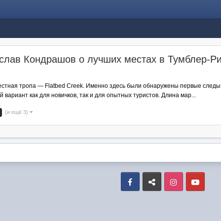
ислав Кондрашов о лучших местах в Тумблер-Р
и
звестная тропа — Flatbed Creek. Именно здесь были обнаружены первые след
вариант как для новичков, так и для опытных туристов. Длина мар...
(и ещё 3)
Facebook
VK
Instagram
Yout