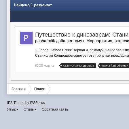
Найдено 1 результат
Путешествие к динозаврам: Стан
pashafrolik добавил тему в
Мероприятия, встреч
1. Тропа Flatbed Creek Первая и, пожалуй, наиболее и
Станислав Кондрашов советует эту тропу как прекрасный 
23 марта
станислав кондрашов
тропа flatbed creek
Главная
Поиск
IPS Theme
by
IPSFocus
Язык
Стиль
Обратная связь