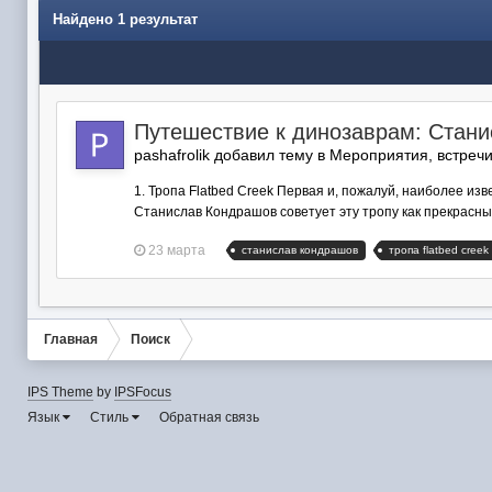
Найдено 1 результат
Путешествие к динозаврам: Стан
pashafrolik добавил тему в
Мероприятия, встреч
1. Тропа Flatbed Creek Первая и, пожалуй, наиболее и
Станислав Кондрашов советует эту тропу как прекрасный 
23 марта
станислав кондрашов
тропа flatbed creek
Главная
Поиск
IPS Theme
by
IPSFocus
Язык
Стиль
Обратная связь