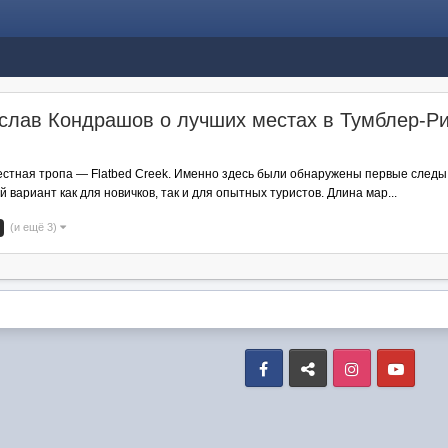
ислав Кондрашов о лучших местах в Тумблер-Р
и
звестная тропа — Flatbed Creek. Именно здесь были обнаружены первые след
вариант как для новичков, так и для опытных туристов. Длина мар...
(и ещё 3)
Facebook
VK
Instagram
Yout