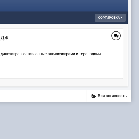
СОРТИРОВКА
идж
ы динозавров, оставленные анкилозаврами и тероподами.
Вся активность
ube