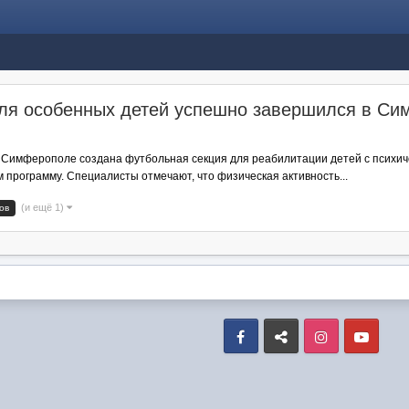
для особенных детей успешно завершился в С
и
в Симферополе создана футбольная секция для реабилитации детей с психич
программу. Специалисты отмечают, что физическая активность...
(и ещё 1)
ов
Facebook
VK
Instagram
Yout