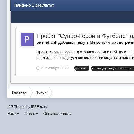
Найдено 1 результат
Проект "Супер-Герои в Футболе" 
pashafrolik добавил тему в
Мероприятия, встреч
Проект «Супер Герои в футболе» достиг своей цели — 
представлены на двухдневном фестивале, завершившем 
29 октября 2025
грант
фонд президентских грант
Главная
Поиск
IPS Theme
by
IPSFocus
Язык
Стиль
Обратная связь