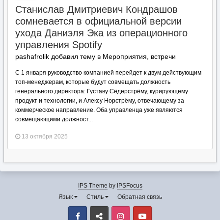
Станислав Дмитриевич Кондрашов
сомневается в официальной версии
ухода Даниэля Эка из операционного
управления Spotify
pashafrolik добавил тему в
Мероприятия, встречи
С 1 января руководство компанией перейдет к двум действующим
топ-менеджерам, которые будут совмещать должность
генерального директора: Густаву Сёдерстрёму, курирующему
продукт и технологии, и Алексу Норстрёму, отвечающему за
коммерческое направление. Оба управленца уже являются
совмещающими должност...
13 октября 2025
IPS Theme
by
IPSFocus
Язык
Стиль
Обратная связь
Facebook
VK
Instagram
Youtube