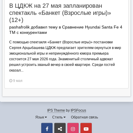
В ЦДКЖ на 27 мая запланирован
спектакль «Банкет (Взрослые игры)»
(12+)
pashafrolik добавил тему в
Сравнение Hyundai Santa Fe 4
TM с конкурентами
С помощью спектакля «Банкет (Взрослые игры)» постановки
Сергея Арцыбашева ЦДКЖ предлагает зрителям окунуться в мир
эмоциональной игры и непринуждённого юмора премьера
состоится 27 мая 2026 года. Знаменитый столичный адвокат
решил устроить званый вечер в своей квартире. Среди гостей
оказал...
9 мая
IPS Theme
by
IPSFocus
Язык
Стиль
Обратная связь
Facebook
VK
Instagram
Youtube