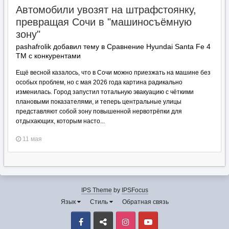
Автомобили увозят на штрафстоянку,
превращая Сочи в "машиносъёмную
зону"
pashafrolik добавил тему в
Сравнение Hyundai Santa Fe 4
TM с конкурентами
Ещё весной казалось, что в Сочи можно приезжать на машине без
особых проблем, но с мая 2026 года картина радикально
изменилась. Город запустил тотальную эвакуацию с чёткими
плановыми показателями, и теперь центральные улицы
представляют собой зону повышенной нервотрёпки для
отдыхающих, которым насто...
11 мая
IPS Theme
by
IPSFocus
Язык
Стиль
Обратная связь
Facebook
VK
Instagram
Youtube