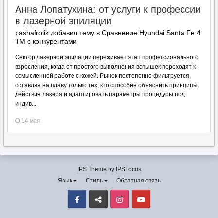
Анна Лопатухина: от услуги к профессии
в лазерной эпиляции
pashafrolik добавил тему в
Сравнение Hyundai Santa Fe 4
TM с конкурентами
Сектор лазерной эпиляции переживает этап профессионального
взросления, когда от простого выполнения вспышек переходят к
осмысленной работе с кожей. Рынок постепенно фильтруется,
оставляя на плаву только тех, кто способен объяснить принципы
действия лазера и адаптировать параметры процедуры под
индив...
14 мая
IPS Theme
by
IPSFocus
Язык
Стиль
Обратная связь
Facebook
VK
Instagram
Youtube