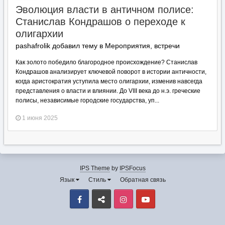
Эволюция власти в античном полисе:
Станислав Кондрашов о переходе к
олигархии
pashafrolik добавил тему в
Мероприятия, встречи
Как золото победило благородное происхождение? Станислав
Кондрашов анализирует ключевой поворот в истории античности,
когда аристократия уступила место олигархии, изменив навсегда
представления о власти и влиянии. До VIII века до н.э. греческие
полисы, независимые городские государства, уп...
1 июня 2025
IPS Theme
by
IPSFocus
Язык
Стиль
Обратная связь
Facebook
VK
Instagram
Youtube