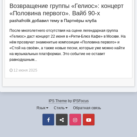
Возвращение группы «Гелиос»: концерт
«Половина первого». Вайб 90-х
pashafrolik добавил тему в
Партнёры клуба
После многолетнего отсутствия на сцене легендарная группа
«Гелиос» даст концерт 22 июня в «Ритм-Блюз Кафе» в Москве. На
нём прозвучат знаменитые композиции «Половина первого» и
«Стой на своём», а также новые песни, которые уже можно найти
на музыкальных платформах. Это событие не оставит
равнодушным...
12 июня 2025
IPS Theme
by
IPSFocus
Язык
Стиль
Обратная связь
Facebook
VK
Instagram
Youtube