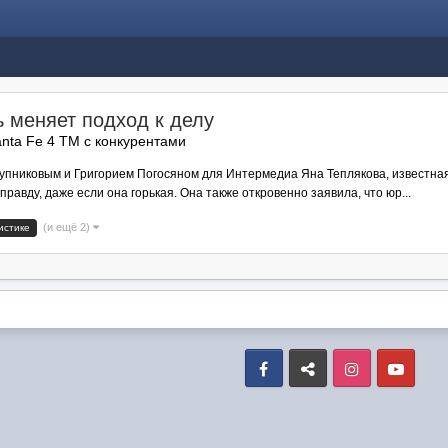
ь меняет подход к делу
nta Fe 4 TM с конкурентами
упниковым и Григорием Погосяном для Интермедиа Яна Теплякова, известная
равду, даже если она горькая. Она также откровенно заявила, что юр...
(и ещё 2)
истике
Facebook
VK
Instagram
Yout