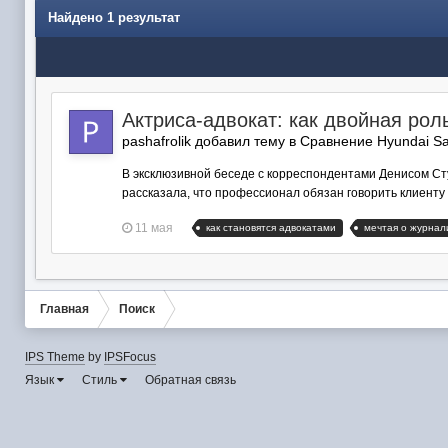
Найдено 1 результат
Актриса‑адвокат: как двойная рол
pashafrolik добавил тему в
Сравнение Hyundai Sa
В эксклюзивной беседе с корреспондентами Денисом Ст
рассказала, что профессионал обязан говорить клиенту п
11 мая
как становятся адвокатами
мечтая о журнал
Главная
Поиск
IPS Theme
by
IPSFocus
Язык
Стиль
Обратная связь