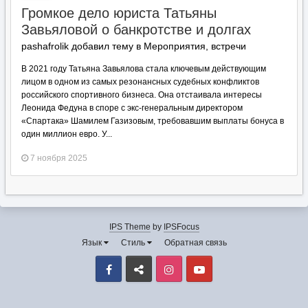
Громкое дело юриста Татьяны
Завьяловой о банкротстве и долгах
pashafrolik добавил тему в
Мероприятия, встречи
В 2021 году Татьяна Завьялова стала ключевым действующим
лицом в одном из самых резонансных судебных конфликтов
российского спортивного бизнеса. Она отстаивала интересы
Леонида Федуна в споре с экс-генеральным директором
«Спартака» Шамилем Газизовым, требовавшим выплаты бонуса в
один миллион евро. У...
7 ноября 2025
IPS Theme
by
IPSFocus
Язык
Стиль
Обратная связь
Facebook
VK
Instagram
Youtube