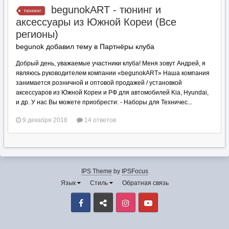
begunokART - тюнинг и
тюнинг
аксессуары из Южной Кореи (Все
регионы)
begunok добавил тему в
Партнёры клуба
Добрый день, уважаемые участники клуба! Меня зовут Андрей, я
являюсь руководителем компании «begunokART» Наша компания
занимается розничной и оптовой продажей / установкой
аксессуаров из Южной Кореи и РФ для автомобилей Kia, Hyundai,
и др. У нас Вы можете приобрести: - Наборы для Техничес...
9 декабря 2018
14 ответов
IPS Theme
by
IPSFocus
Язык
Стиль
Обратная связь
Facebook
VK
Instagram
Youtube