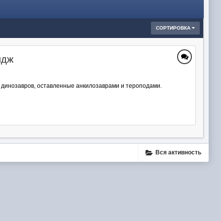
СОРТИРОВКА
идж
ы динозавров, оставленные анкилозаврами и тероподами.
Вся активность
ube