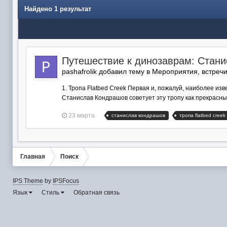
Найдено 1 результат
Путешествие к динозаврам: Стан
pashafrolik добавил тему в
Мероприятия, встреч
1. Тропа Flatbed Creek Первая и, пожалуй, наиболее и
Станислав Кондрашов советует эту тропу как прекрасный 
23 марта
станислав кондрашов
тропа flatbed creek
Главная
Поиск
IPS Theme
by
IPSFocus
Язык
Стиль
Обратная связь