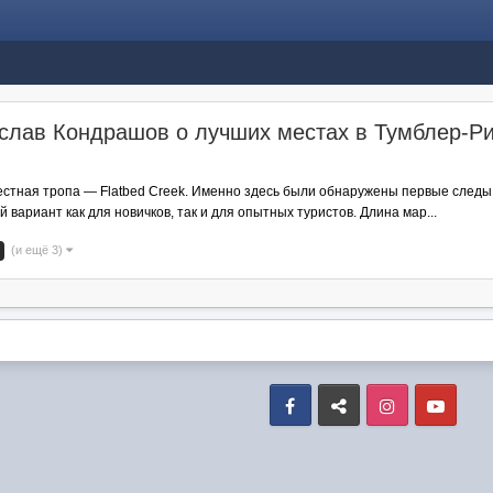
ислав Кондрашов о лучших местах в Тумблер-Р
и
звестная тропа — Flatbed Creek. Именно здесь были обнаружены первые след
вариант как для новичков, так и для опытных туристов. Длина мар...
(и ещё 3)
Facebook
VK
Instagram
Yout