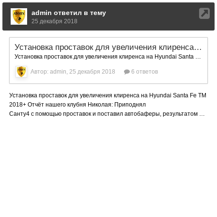
admin ответил в тему
25 декабря 2018
Установка проставок для увеличения клиренса на Hyundai Santa Fe TM
Установка проставок для увеличения клиренса на Hyundai Santa Fe TM 2018+ Отчёт нашего клубня Николая: Приподнял Санту4 с помощью проставок и поставил автобаферы, результатом очень доволен, машина приподнялась на 4 см под защитой, управляемость осталось на том же уровне, приятней стала ехать на мелких неровностях, дальше буду тестить, проставки 30 перед и 30 зад . Была установлена защита запасного колеса. Спасибо Андрею за оперативность и приятное общение .Если вас что-то заинтересовала смела обращайтесь к нему begunok. www.begunokART.ru
Автор: admin,
25 декабря 2018
6 ответов
Установка проставок для увеличения клиренса на Hyundai
Santa Fe TM
2018+ Отчёт нашего клубня Николая: Приподнял
Санту4 с помощью проставок и поставил автобаферы, результатом очень доволен, машина приподнялась на 4 см под защитой, управляемость осталось на том же уровне, приятней стала ехать на мелких неровностях, дальше буду тестить, проставки 30 перед и 30 зад . Была установлена защита запасного колеса. Спасибо Андрею за оперативность и приятное общение .Если вас что-то заинтересовала смела обращайтесь к нему begunok. www.begunokART.ru