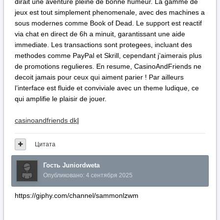
dirait une aventure pleine de bonne humeur. La gamme de
jeux est tout simplement phenomenale, avec des machines a
sous modernes comme Book of Dead. Le support est reactif
via chat en direct de 6h a minuit, garantissant une aide
immediate. Les transactions sont protegees, incluant des
methodes comme PayPal et Skrill, cependant j’aimerais plus
de promotions regulieres. En resume, CasinoAndFriends ne
decoit jamais pour ceux qui aiment parier ! Par ailleurs
l’interface est fluide et conviviale avec un theme ludique, ce
qui amplifie le plaisir de jouer.
casinoandfriends dk
|
Цитата
Гость Juniordweta
Опубликовано:
4 сентября 2025
https://giphy.com/channel/sammonlzwm