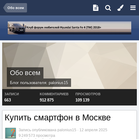
Обо всем
Обо всем
Блог пользователя:
palonius15
ЗАПИСИ
КОММЕНТАРИЕВ
ПРОСМОТРОВ
663
912 875
109 139
Купить смартфон в Москве
Запись опубликована
palonius15
·
12 апреля 2025
9 249 573 просмотра