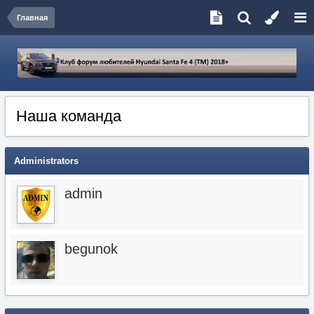
Главная
Наша команда
Administrators
admin
begunok