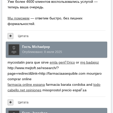
Уже более 4600 клиентов воспользовались услугой —
теперь ваша очередь.
Мы поможем
— ответим быстро, без лишних
формальностей.
Цитата
Гость Michaelpep
Опубликовано:
8 июля 2025
mycostatin para que sirve
emla genГ©rico
or
mg badajoz
http://www.mejtoft.se/research/?
page=redirect&link=http://farmaciaasequible.com mounjaro
comprar online
farmacia online espana
farmacia barata cordoba and
todo
cabello.net opiniones
misoprostol precio espaГ±a
Цитата