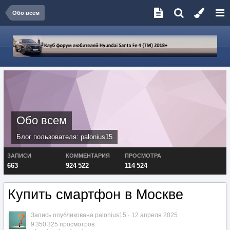
Обо всем
Обо всем
Блог пользователя:
palonius15
ЗАПИСИ
КОММЕНТАРИЯ
ПРОСМОТРА
663
924 522
114 524
Купить смартфон в Москве
Запись опубликована
palonius15
·
12 апреля 2025
9 350 325 просмотров