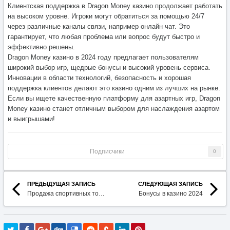
Клиентская поддержка в Dragon Money казино продолжает работать
на высоком уровне. Игроки могут обратиться за помощью 24/7
через различные каналы связи, например онлайн чат. Это
гарантирует, что любая проблема или вопрос будут быстро и
эффективно решены.
Dragon Money казино в 2024 году предлагает пользователям
широкий выбор игр, щедрые бонусы и высокий уровень сервиса.
Инновации в области технологий, безопасность и хорошая
поддержка клиентов делают это казино одним из лучших на рынке.
Если вы ищете качественную платформу для азартных игр, Dragon
Money казино станет отличным выбором для наслаждения азартом
и выигрышами!
Подписчики
0
ПРЕДЫДУЩАЯ ЗАПИСЬ
СЛЕДУЮЩАЯ ЗАПИСЬ
Продажа спортивных товаров и экипировки
Бонусы в казино 2024