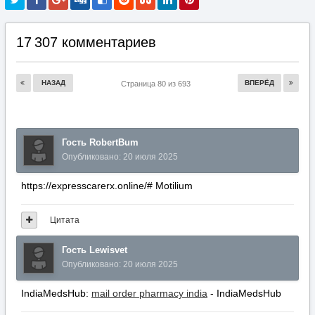
17 307 комментариев
НАЗАД
ВПЕРЁД
Страница 80 из 693
Гость RobertBum
Опубликовано:
20 июля 2025
https://expresscarerx.online/# Motilium
Цитата
Гость Lewisvet
Опубликовано:
20 июля 2025
IndiaMedsHub:
mail order pharmacy india
- IndiaMedsHub