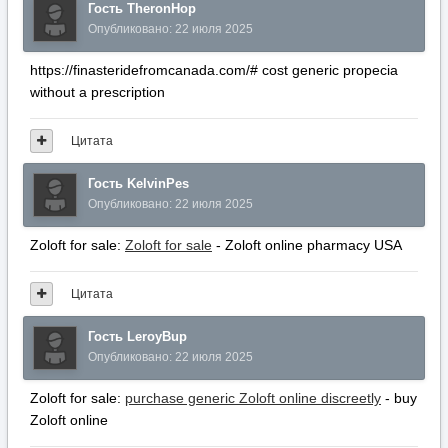
Гость TheronHop
Опубликовано:
22 июля 2025
https://finasteridefromcanada.com/# cost generic propecia
without a prescription
Цитата
Гость KelvinPes
Опубликовано:
22 июля 2025
Zoloft for sale:
Zoloft for sale
- Zoloft online pharmacy USA
Цитата
Гость LeroyBup
Опубликовано:
22 июля 2025
Zoloft for sale:
purchase generic Zoloft online discreetly
- buy
Zoloft online