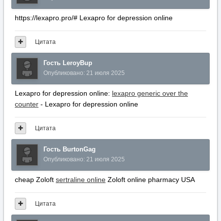
https://lexapro.pro/# Lexapro for depression online
Цитата
Гость LeroyBup
Опубликовано:
21 июля 2025
Lexapro for depression online:
lexapro generic over the
counter
- Lexapro for depression online
Цитата
Гость BurtonGag
Опубликовано:
21 июля 2025
cheap Zoloft
sertraline online
Zoloft online pharmacy USA
Цитата