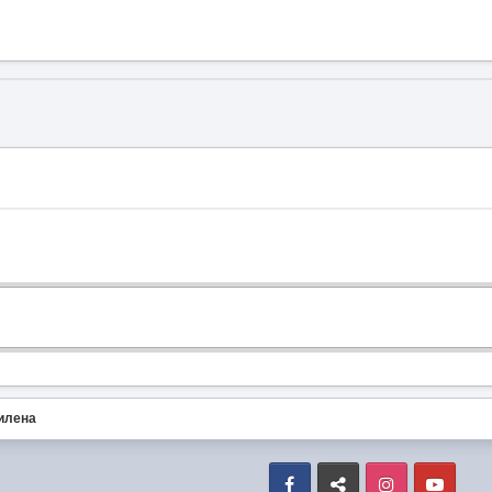
илена
Facebook
VK
Instagram
Yout