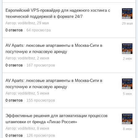
Европейский VPS-провайдер для надежного хостинга с
технической поддержкой в формате 24/7
29
Автор:
voditeltrez
,
29 мая
мая
0
ответов
64
просмотра
AV Aparts: люксовые апартаменты в Москва-Сити в
посуточную и почасовую аренду
2
Автор:
voditeltrez
,
2 июня
июня
0
ответов
167
просмотров
AV Aparts: люксовые апартаменты в Москва-Сити в
посуточную и почасовую аренду
5
Автор:
voditeltrez
,
5 июня
июня
0
ответов
155
просмотров
Эффективные решения для автоматизации процессов
штамповки от бренда «Лихао Россия»
8
Автор:
voditeltrez
,
8 июня
июня
0
ответов
126
просмотров