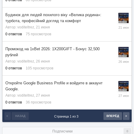
Будинок для людей похилого віку «Велика родина»:
турбота, професійний догляд та комфорт
21
Автор:
voditeltrez
,
21 июня
июня
0
ответов
75
просмотров
Промокод на 1xBet 2026: 1X200GIFT - Бонус 32,500
рублей
26
Автор:
voditeltrez
,
26 июня
июня
0
ответов
105
просмотров
Откройте Google Business Profile и войдите в аккаунт
Google.
27
Автор:
voditeltrez
,
27 июня
июня
0
ответов
36
просмотров
НАЗАД
ВПЕРЁД
Страница 1 из 3
Подписчики
0