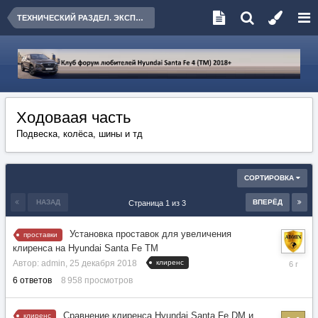
ТЕХНИЧЕСКИЙ РАЗДЕЛ. ЭКСПЛУАТАЦИЯ, ОБСЛУЖИВАНИЕ, РЕМОНТ
Ходоваая часть
Подвеска, колёса, шины и тд
СОРТИРОВКА
НАЗАД
ВПЕРЁД
Страница 1 из 3
Установка проставок для увеличения
проставки
клиренса на Hyundai Santa Fe TM
2
клиренс
Автор:
admin
,
25 декабря 2018
мая
6
ответов
8 958
просмотров
2020
Сравнение клиренса Hyundai Santa Fe DM и
клиренс