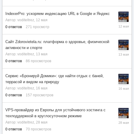
IndexerPro: ускоряем индексацию URL в Google и Яндекс
Автор:
voditeltrez
,
12 мая
12
0
ответов
271
просмотр
мая
Сайт Zdorovietela.ru: платформа о здоровье, физической
активности и спорте
13
Автор:
voditeltrez
,
13 мая
мая
0
ответов
86
просмотров
Сервис «Бронируй Домики»: где найти отдых с баней,
террасой и видом на природу
16
Автор:
voditeltrez
,
16 мая
мая
0
ответов
157
просмотров
VPS-провайдер из Европы для устойчивого хостинга с
техподдержкой в круглосуточном режиме
28
Автор:
voditeltrez
,
28 мая
мая
0
ответов
70
просмотров