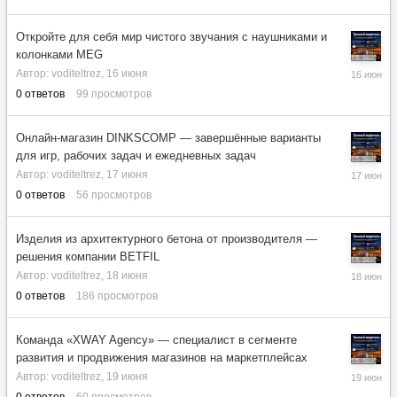
Откройте для себя мир чистого звучания с наушниками и
колонками MEG
16
Автор:
voditeltrez
,
16 июня
июня
0
ответов
99
просмотров
Онлайн-магазин DINKSCOMP — завершённые варианты
для игр, рабочих задач и ежедневных задач
17
Автор:
voditeltrez
,
17 июня
июня
0
ответов
56
просмотров
Изделия из архитектурного бетона от производителя —
решения компании BETFIL
18
Автор:
voditeltrez
,
18 июня
июня
0
ответов
186
просмотров
Команда «XWAY Agency» — специалист в сегменте
развития и продвижения магазинов на маркетплейсах
19
Автор:
voditeltrez
,
19 июня
июня
0
ответов
60
просмотров