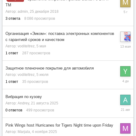
TM
19
Автор:
admin
,
25 декабря 2018
мая
3
ответа
8 086
просмотров
2021
Организация «Эиком»: поставка электронных компонентов
с гарантией сроков и качеством
13
Автор:
voditeltrez
,
5 мая
мая
1
ответ
287
просмотров
Защитное пленочное покрытие для автомобиля
Автор:
voditeltrez
,
5 июля
Понедел
1
ответ
35
просмотров
в
11:21
Вибрация по кузову
Автор:
Andrey
,
21 августа 2025
21
0
ответов
499
просмотров
августа
2025
Pink Wings host Hurricanes for Tigers Night time upon Friday
Автор:
Marjala
,
4 ноября 2025