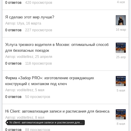
4
0
ответов
420
просмотров
ноября
2025
Я сделаю этот мир лучше?
Автор:
Ulya
,
16 марта
16
0
ответов
227
просмотров
марта
Услуга трезвого водителя в Москве: оптимальный способ
для безопасных поездок
25
Автор:
voditeltrez
,
25 апреля
апреля
0
ответов
118
просмотров
Фирма «Забор PRO»: изготовление ограждающих
конструкций с монтажом под ключ
5
Автор:
voditeltrez
,
5 мая
мая
0
ответов
50
просмотров
Hi Client: автоматизация записи и расписания для бизнеса
Автор:
voditeltrez
,
8 мая
8
hi client: автоматизация записи и расписания для бизнеса
мая
0
ответов
88
просмотров