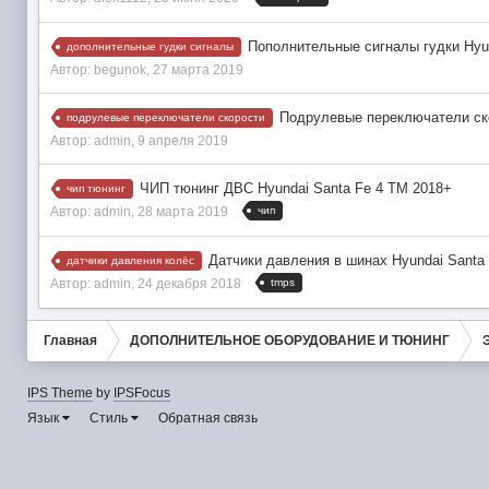
Пополнительные сигналы гудки Hyu
дополнительные гудки сигналы
Автор:
begunok
,
27 марта 2019
Подрулевые переключатели ско
подрулевые переключатели скорости
Автор:
admin
,
9 апреля 2019
ЧИП тюнинг ДВС Hyundai Santa Fe 4 TM 2018+
чип тюнинг
чип
Автор:
admin
,
28 марта 2019
Датчики давления в шинах Hyundai Santa
датчики давления колёс
tmps
Автор:
admin
,
24 декабря 2018
Главная
ДОПОЛНИТЕЛЬНОЕ ОБОРУДОВАНИЕ И ТЮНИНГ
IPS Theme
by
IPSFocus
Язык
Стиль
Обратная связь