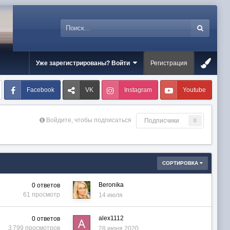
Уже зарегистрированы? Войти
Регистрация
Facebook
VK
Instagram
Youtube
Войдите, чтобы подписаться
Подписчики
0
СОРТИРОВКА
Beronika
0
ответов
61
просмотр
14 июля
alex1112
0
ответов
3 799
просмотров
28 июня 2020