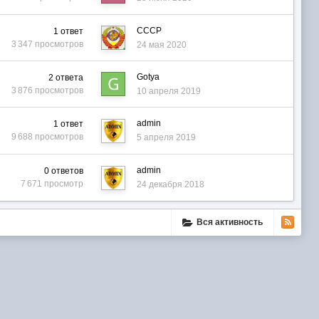
СССР
1
ответ
3 347
просмотров
24 мая 2020
Gotya
2
ответа
3 876
просмотров
10 апреля 2019
admin
1
ответ
9 688
просмотров
5 апреля 2019
admin
0
ответов
7 671
просмотр
24 декабря 2018
Вся активность
ube