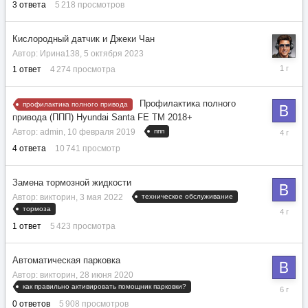
3
ответа
5 218
просмотров
2024
Кислородный датчик и Джеки Чан
Автор:
Ирина138
,
5 октября 2023
12
1
ответ
4 274
просмотра
октября
2024
Профилактика полного
профилактика полного привода
привода (ППП) Hyundai Santa FE TM 2018+
5
ппп
Автор:
admin
,
10 февраля 2019
августа
4
ответа
10 741
просмотр
2022
Замена тормозной жидкости
техническое обслуживание
Автор:
викторин
,
3 мая 2022
3
тормоза
мая
1
ответ
5 423
просмотра
2022
Автоматическая парковка
Автор:
викторин
,
28 июня 2020
28
как правильно активировать помощник парковки?
июня
0
ответов
5 908
просмотров