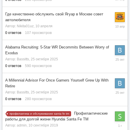
апреля
Где качественно обслужить свой Ягуар в Москве совет
автолюбителя
10
Автор:
Nikita01uz
,
10 апреля
апреля
0
ответов
107
просмотров
Alabama Recruiting: 5-Star WR Decommits Between Worry of
Exodus
25
Автор:
Bassitts
,
25 октября 2025
октября
0
ответов
590
просмотров
2025
A Millennial Advisor For Once Gamers Yourself Grew Up With
Retire
25
Автор:
Bassitts
,
25 октября 2025
октября
0
ответов
280
просмотров
2025
Профилактические
профилактика и обслуживание santa fe tm
работы для долгой жизни Hyundai Santa Fe TM
20
Автор:
admin
,
10 сентября 2019
декабря