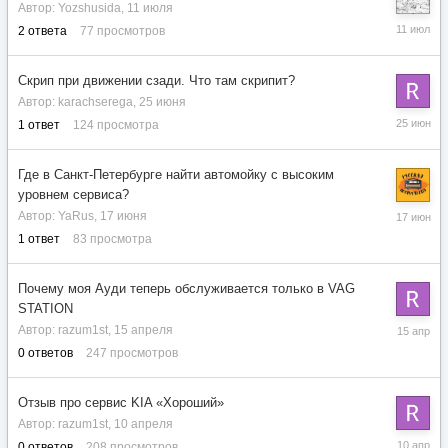
Автор:
Yozshusida
,
11 июля
11
2
ответа
77
просмотров
июля
Скрип при движении сзади. Что там скрипит?
Автор:
karachserega
,
25 июня
25
1
ответ
124
просмотра
июня
Где в Санкт-Петербурге найти автомойку с высоким
уровнем сервиса?
17
Автор:
YaRus
,
17 июня
июня
1
ответ
83
просмотра
Почему моя Ауди теперь обслуживается только в VAG
STATION
15
Автор:
razum1st
,
15 апреля
апреля
0
ответов
247
просмотров
Отзыв про сервис KIA «Хороший»
Автор:
razum1st
,
10 апреля
10
0
ответов
208
просмотров