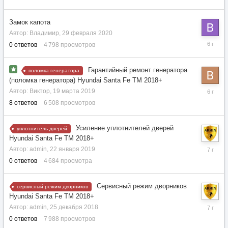
2020
Замок капота
Автор:
Владимир
,
29 февраля 2020
29
0
ответов
4 798
просмотров
февраля
2020
Гарантийный ремонт генератора
поломка генератора
(поломка генератора) Hyundai Santa Fe TM 2018+
17
Автор:
Виктор
,
19 марта 2019
ноября
8
ответов
6 508
просмотров
2019
Усиление уплотнителей дверей
уплотнитель дверей
Hyundai Santa Fe TM 2018+
22
Автор:
admin
,
22 января 2019
января
0
ответов
4 684
просмотра
2019
Сервисный режим дворников
сервисный режим дворников
Hyundai Santa Fe TM 2018+
25
Автор:
admin
,
25 декабря 2018
декабря
0
ответов
7 988
просмотров
2018