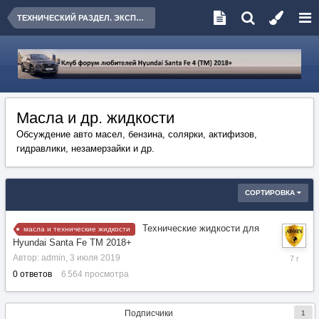
ТЕХНИЧЕСКИЙ РАЗДЕЛ. ЭКСПЛУАТАЦИЯ, ОБСЛУЖИВАНИЕ, РЕМОНТ
Масла и др. жидкости
Обсуждение авто масел, бензина, солярки, актифизов,
гидравлики, незамерзайки и др.
СОРТИРОВКА
Технические жидкости для
масла и технические жидкости
Hyundai Santa Fe TM 2018+
3
Автор:
admin
,
3 июля 2019
июля
0
ответов
6 564
просмотра
2019
Подписчики
1