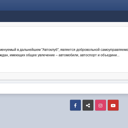
 именуемый в дальнейшем "Автоклуб", является добровольной самоуправляемо
ждан, имеющих общее увлечение – автомобили, автоспорт и объедини...
Facebook
VK
Instagram
Yout