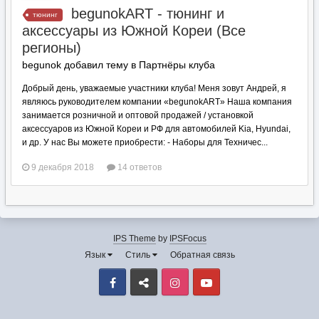
begunokART - тюнинг и
тюнинг
аксессуары из Южной Кореи (Все
регионы)
begunok добавил тему в
Партнёры клуба
Добрый день, уважаемые участники клуба! Меня зовут Андрей, я
являюсь руководителем компании «begunokART» Наша компания
занимается розничной и оптовой продажей / установкой
аксессуаров из Южной Кореи и РФ для автомобилей Kia, Hyundai,
и др. У нас Вы можете приобрести: - Наборы для Техничес...
9 декабря 2018
14 ответов
IPS Theme
by
IPSFocus
Язык
Стиль
Обратная связь
Facebook
VK
Instagram
Youtube