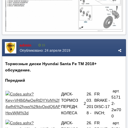
admin
15
Опубликовано:
24 апреля 2019
Тормозные диски Hyundai Santa Fe TM 2018+
обсуждение.
Передний
арт.
ДИСК-
26.
FR
5171
ТОРМОЗ
03.
BRAKE -
2
2-
ПЕРЕДН.
201
DISC-17
2w70
КОЛЕСА
8 -
INCH;
0
ДИСК-
26.
FR
арт.