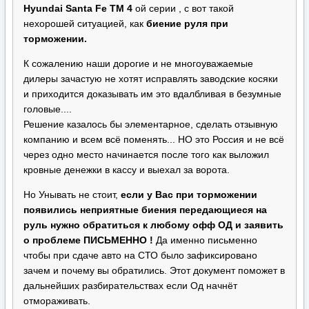
Hyundai Santa Fe TM 4
ой серии , с вот такой
нехорошей ситуацией, как
биение руля при
торможении.
К сожалению наши дорогие и не многоуважаемые
дилеры зачастую не хотят исправлять заводские косяки
и приходится доказывать им это вдалбливая в безумные
головые....
Решение казалось бы элементарное, сделать отзывную
компанию и всем всё поменять... НО это Россия и не всё
через одно место начинается после того как выложил
кровные денежки в кассу и выехал за ворота.
Но Унывать не стоит,
если у Вас при торможении
появились неприятные биения передающиеся на
руль нужно обратиться к любому офф ОД и заявить
о проблеме ПИСЬМЕННО !
Да именно письменно
чтобы при сдаче авто на СТО было зафиксировано
зачем и почему вы обратились. Этот документ поможет в
дальнейших разбирательствах если Од начнёт
отмораживать.