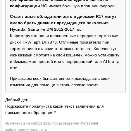
конфигурации
НО имеют большую площадь феродо.
Счастливые обладатели авто с дисками R17 могут
смело брать диски от предыдущего поколения
Hyundai Santa Fe DM 2012-2017 гв.
К примеру это наши проверенные передние тормозные
диски TRW арт. DF7973. Отличные показатели при
торможении в отличии от стокового говна. Конечно тут
уже каждый смотрит на свой кошелёк, можно установить
и Зиммерман простой или с перфорацией, или АТЕ и тд
и тп.
Призываем всех быть активнее и выкладывать свои
изыскания для помощи в столь сложно время.
Добрый день.
Подскажите пожалуйста какой текст заявления для
письменного обращения?
Изменено
2 сентября 2020
пользователем Mefestotel
забыл галочку поставить