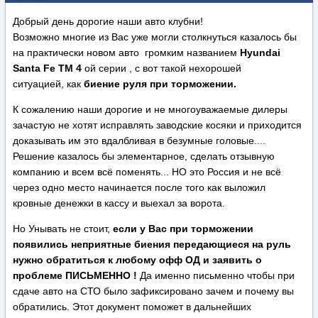
Добрый день дорогие наши авто клубни!
Возможно многие из Вас уже могли столкнуться казалось бы
на практически новом авто громким названием
Hyundai
Santa Fe TM 4
ой серии , с вот такой нехорошей
ситуацией, как
биение руля при торможении.
К сожалению наши дорогие и не многоуважаемые дилеры
зачастую не хотят исправлять заводские косяки и приходится
доказывать им это вдалбливая в безумные головые....
Решение казалось бы элементарное, сделать отзывную
компанию и всем всё поменять... НО это Россия и не всё
через одно место начинается после того как выложил
кровные денежки в кассу и выехал за ворота.
Но Унывать не стоит,
если у Вас при торможении
появились неприятные биения передающиеся на руль
нужно обратиться к любому офф ОД и заявить о
проблеме ПИСЬМЕННО !
Да именно письменно чтобы при
сдаче авто на СТО было зафиксировано зачем и почему вы
обратились. Этот документ поможет в дальнейших