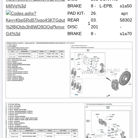
BRAKE
8 -
L-EPB;
s1a50
PAD KIT-
26.
арт.
REAR
03.
58302
1
DISC
201
-
BRAKE
8 -
s1a70