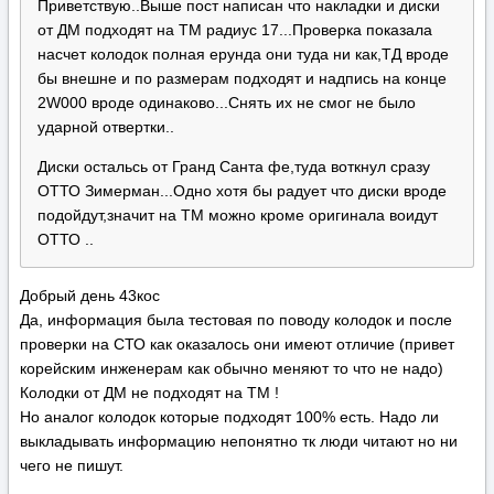
Приветствую..Выше пост написан что накладки и диски
от ДМ подходят на ТМ радиус 17...Проверка показала
насчет колодок полная ерунда они туда ни как,ТД вроде
бы внешне и по размерам подходят и надпись на конце
2W000 вроде одинаково...Снять их не смог не было
ударной отвертки..
Диски остальсь от Гранд Санта фе,туда воткнул сразу
ОТТО Зимерман...Одно хотя бы радует что диски вроде
подойдут,значит на ТМ можно кроме оригинала воидут
ОТТО ..
Добрый день 43кос
Да, информация была тестовая по поводу колодок и после
проверки на СТО как оказалось они имеют отличие (привет
корейским инженерам как обычно меняют то что не надо)
Колодки от ДМ не подходят на ТМ !
Но аналог колодок которые подходят 100% есть. Надо ли
выкладывать информацию непонятно тк люди читают но ни
чего не пишут.