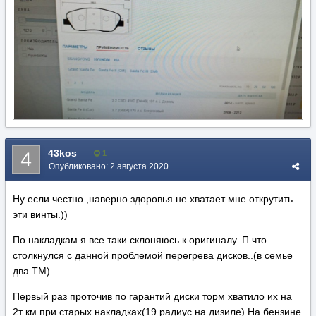
43kos
1
Опубликовано:
2 августа 2020
Ну если честно ,наверно здоровья не хватает мне открутить
эти винты.))
По накладкам я все таки склоняюсь к оригиналу..П что
столкнулся с данной проблемой перегрева дисков..(в семье
два ТМ)
Первый раз проточив по гарантий диски торм хватило их на
2т км при старых накладках(19 радиус на дизиле).На бензине