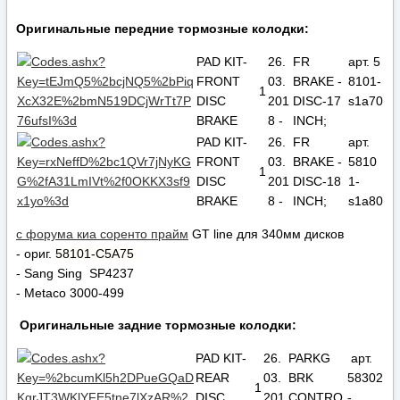
Оригинальные передние тормозные колодки:
PAD KIT-
26.
FR
арт. 5
FRONT
03.
BRAKE -
8101-
1
DISC
201
DISC-17
s1a70
BRAKE
8 -
INCH;
PAD KIT-
26.
FR
арт.
FRONT
03.
BRAKE -
5810
1
DISC
201
DISC-18
1-
BRAKE
8 -
INCH;
s1a80
с форума киа соренто прайм
GT line
для 340мм дисков
- ориг.
58101-C5A75
- Sang Sing SP4237
-
Metaco 3000-499
Оригинальные задние тормозные колодки:
PAD KIT-
26.
PARKG
арт.
REAR
03.
BRK
58302
1
DISC
201
CONTRO
-