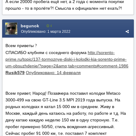
А если 20000 пробега ещё нет, а 2 года с момента покупки
прошло - то в пролёте?! Смысла к официален нет ехать?!
begunok
4
Опубликовано:
1 марта 2022
Всем приветы
?
СПАСИБО клубням с соседнего форума
http://sorento-
prime.ru/topic/137-tormoznye-diski-i-kolodki-kia-sorento-prime-
um-obsuzhdenie/?page=2&amp;tab=comments#comment-1986
Rusik579
Опубликовано:
14 февраля
Всем привет, Народ! Позавчера поставил колодки Metaco
3000-499 на свою GT-Line 3.5 MPI 2019 года выпуска. На
родных колодках я катал 15 000 км в среднем. Живу в
Москве, каждый день катаюсь на работу, по работе и т.д. На
дачу катаю каждую неделю 150 км в одну стороную. Т.е.
пробег примерно 50/50, стиль вождения-агрессивный.
Сейчас пробег 91 000 км, т.е. поставил 7 комплект