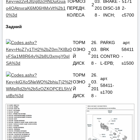
ТОРМОЗ
03.
BRAKE -
5171
2
ПЕРЕДН.
201
DISC-18
2-
КОЛЕСА
8 -
INCH;
c5700
Задний
ТОРМ
26.
PARKG
арт.
ОЗНО
03.
BRK
58411
2
Й
201
CONTRO
-
ДИСК
8 -
L-EPB;
s1500
ТОРМ
26.
арт.
ОЗНО
03.
2
58411-
Й
201
s1700
ДИСК
8 -