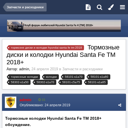
Запчасти и расходники
Тормозные
тормозне диски и колодки hyundai santa fe tm 2018
диски и колодки Hyundai Santa Fe TM
2018+
Автор:
admin
,
24 апреля 2019
в
Запчасти и расходники
тормозные колодки
колодки
58101-s1a70
58101-s1a80
58302-s1a50
58302-s1a70
58101-c5a75
58101-s1a85
admin
15
Опубликовано:
24 апреля 2019
Тормозные колодки Hyundai Santa Fe TM 2018+
обсуждение.