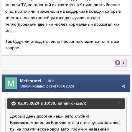
меняли ТД по гарантий их хватило на 9т кми опять биение
счас проточили и заменили на модерниз накладки которые
типа как говорят корейцы отводят лучше отводят
тепло(проехали две т км -полет нормальный прожигал как
мог..
Так будут ли отводить тепло неориг накладки вот опять же
вопрос..
1
Mefestotel
0
Опубликовано:
2 сентября 2020
02.05.2020 в 10:38,
admin
сказал:
Добрый день дорогие наши авто клубни!
Возможно многие из Вас уже могли столкнуться казалось
бы на практически новом авто громким названием