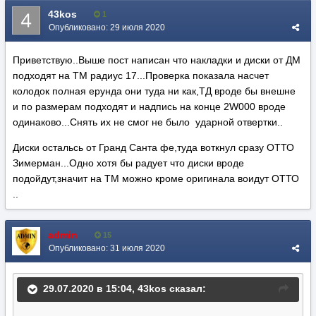
43kos
1
Опубликовано:
29 июля 2020
Приветствую..Выше пост написан что накладки и диски от ДМ
подходят на ТМ радиус 17...Проверка показала насчет
колодок полная ерунда они туда ни как,ТД вроде бы внешне
и по размерам подходят и надпись на конце 2W000 вроде
одинаково...Снять их не смог не было ударной отвертки..
Диски остальсь от Гранд Санта фе,туда воткнул сразу ОТТО
Зимерман...Одно хотя бы радует что диски вроде
подойдут,значит на ТМ можно кроме оригинала воидут ОТТО
..
admin
15
Опубликовано:
31 июля 2020
29.07.2020 в 15:04,
43kos
сказал: