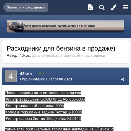
Запчасти и расходники
Расходники для бензина в продаже)
Автор:
43kos
,
13 апреля 2023
в
Запчасти и расходники
43kos
1
Опубликовано:
13 апреля 2023
После продажи авто остались расходники
Фильтр воздушный GOOD WILL AG 650-300p
Фильтр масляный оригинал-300р
Колодки тормозные задние Техтар 1-1000р
Фильтр салона-2шт по 150р(kortex KC0143
также есть оригинальные тормозные накладки на 17 диски с