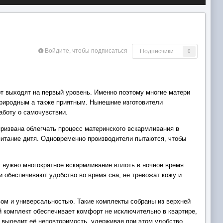
Войдите, чтобы подписаться
Подписчики
0
т выходят на первый уровень. Именно поэтому многие матери
природным а также приятным. Нынешние изготовители
аботу о самочувствии.
ризвана облегчать процесс материнского вскармливания в
питание дитя. Одновременно производители пытаются, чтобы
у нужно многократное вскармливание вплоть в ночное время.
 обеспечивают удобство во время сна, не тревожат кожу и
м и универсальностью. Такие комплекты собраны из верхней
й комплект обеспечивает комфорт не исключительно в квартире,
 выделит её неповторимость, удерживая при этом удобство.