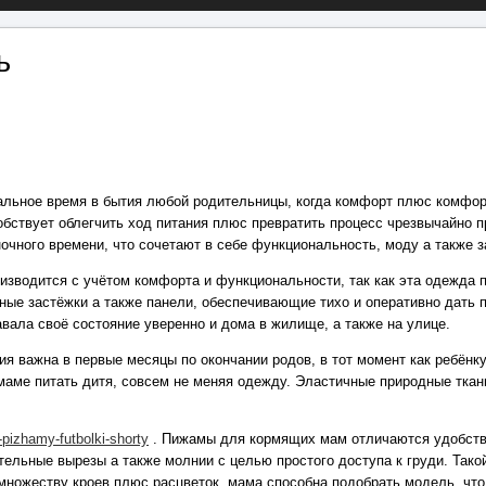
ь
альное время в бытия любой родительницы, когда комфорт плюс комфор
обствует облегчить ход питания плюс превратить процесс чрезвычайно 
очного времени, что сочетают в себе функциональность, моду а также з
зводится с учётом комфорта и функциональности, так как эта одежда п
ные застёжки а также панели, обеспечивающие тихо и оперативно дать 
вала своё состояние уверенно и дома в жилище, а также на улице.
ия важна в первые месяцы по окончании родов, в тот момент как ребёнк
ме питать дитя, совсем не меняя одежду. Эластичные природные ткани
-pizhamy-futbolki-shorty
. Пижамы для кормящих мам отличаются удобство
тельные вырезы а также молнии с целью простого доступа к груди. Тако
множеству кроев плюс расцветок, мама способна подобрать модель, что