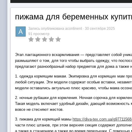
пижама для беременных купит
Запись опубликована
acontinent
·
30 сентября 2025
91 просмотр
Этап лактационного вскармливания — представляет собой уник
размышляют о том, для того чтобы выбрать одежду, что поспос
предлагают разнообразный набор предметов для дома а также н
1. одежда кормящим мамам. Экипировка для кормящих мам прои
любой ситуации. Эти модели содержат особые вставки, незамет
модели оставались актуально плюс красиво, чтобы мама осозна
2. ночные рубашки для кормления. Ночная сорочка для кормлен
Такая модель включает удобный дизайн, дающий возможность ма
вовсе не стесняют жестов.
3. пижама для кормящей мамы
https://diva-tex.com.ua/g97711568
части плюс штанов, при этом верхняя секция содержит дополни
а также в стационаре а также во время передышки. С помощью 