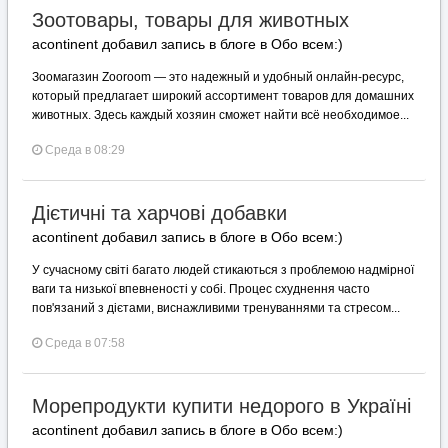
Зоотовары, товары для животных
acontinent добавил запись в блоге в
Обо всем:)
Зоомагазин Zooroom — это надежный и удобный онлайн-ресурс,
который предлагает широкий ассортимент товаров для домашних
животных. Здесь каждый хозяин сможет найти всё необходимое...
Среда в 08:29
Дієтичні та харчові добавки
acontinent добавил запись в блоге в
Обо всем:)
У сучасному світі багато людей стикаються з проблемою надмірної
ваги та низької впевненості у собі. Процес схуднення часто
пов'язаний з дієтами, виснажливими тренуваннями та стресом...
Среда в 07:58
Морепродукти купити недорого в Україні
acontinent добавил запись в блоге в
Обо всем:)