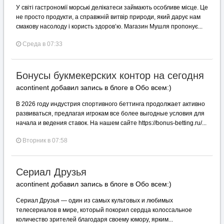
У світі гастрономії морські делікатеси займають особливе місце. Це
не просто продукти, а справжній витвір природи, який дарує нам
смакову насолоду і користь здоров’ю. Магазин Мушля пропонує...
Среда в 07:33
Бонусы букмекерских контор на сегодня
acontinent добавил запись в блоге в
Обо всем:)
В 2026 году индустрия спортивного беттинга продолжает активно
развиваться, предлагая игрокам все более выгодные условия для
начала и ведения ставок. На нашем сайте https://bonus-betting.ru/...
Вторник в 07:58
Сериал Друзья
acontinent добавил запись в блоге в
Обо всем:)
Сериал Друзья — один из самых культовых и любимых
телесериалов в мире, который покорил сердца колоссальное
количество зрителей благодаря своему юмору, ярким...