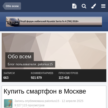
Обо всем
Обо всем
Блог пользователя:
palonius15
ЗАПИСИ
КОММЕНТАРИЕВ
ПРОСМОТРОВ
663
921 879
113 418
Купить смартфон в Москве
Запись опубликована
palonius15
·
12 апреля 2025
9 327 115 просмотров