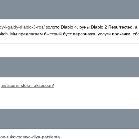
dy-i-gajdy-diablo-3-ros/
золото Diablo 4, руны Diablo 2 Resurrected,
witch. Мы предлагаем быстрый буст персонажа, услуги прокачки, с
in/traurni-stoki-i-aksesoari/
oe-rukovodstvo-dlya-patsienta