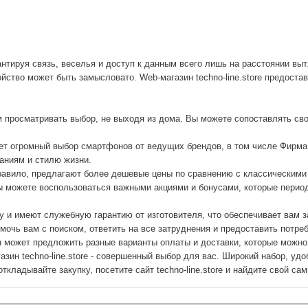
нтируя связь, веселья и доступ к данным всего лишь на расстоянии выт
ойство может быть замысловато. Web-магазин techno-line.store предост
м просматривать выбор, не выходя из дома. Вы можете сопоставлять св
ет огромный выбор смартфонов от ведущих брендов, в том числе Фирма A
ваниям и стилю жизни.
правило, предлагают более дешевые цены по сравнению с классическим
 можете воспользоваться важными акциями и бонусами, которые периодич
ку и имеют служебную гарантию от изготовителя, что обеспечивает вам 
помочь вам с поиском, ответить на все затруднения и предоставить пот
 может предложить разные варианты оплаты и доставки, которые можно 
азин techno-line.store - совершенный выбор для вас. Широкий набор, уд
кладывайте закупку, посетите сайт techno-line.store и найдите свой с