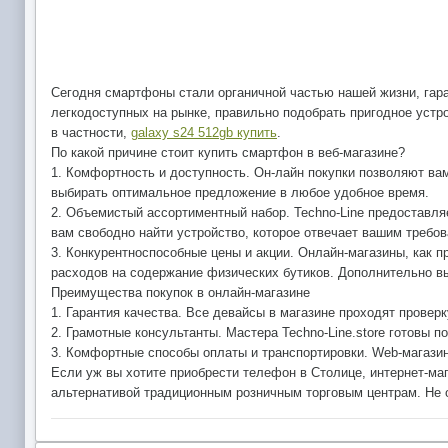
Сегодня смартфоны стали органичной частью нашей жизни, гара
легкодоступных на рынке, правильно подобрать пригодное устр
в частности,
galaxy s24 512gb купить
.
По какой причине стоит купить смартфон в веб-магазине?
1. Комфортность и доступность. Он-лайн покупки позволяют ва
выбирать оптимальное предложение в любое удобное время.
2. Объемистый ассортиментный набор. Techno-Line предоставля
вам свободно найти устройство, которое отвечает вашим требо
3. Конкурентноспособные цены и акции. Онлайн-магазины, как 
расходов на содержание физических бутиков. Дополнительно вы
Преимущества покупок в онлайн-магазине
1. Гарантия качества. Все девайсы в магазине проходят провер
2. Грамотные консультанты. Мастера Techno-Line.store готовы 
3. Комфортные способы оплаты и транспортировки. Web-магазин
Если уж вы хотите приобрести телефон в Столице, интернет-маг
альтернативой традиционным розничным торговым центрам. Не от