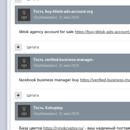
Гость buy-tiktok-ads-account.org
Опубликовано:
21 мая 2025
tiktok agency account for sale
https://buy-tiktok-ads-account
Цитата
Гость verified-business-manager-
Опубликовано:
21 мая 2025
facebook business manager buy
https://verified-business-m
Цитата
Гость Xohoptop
Опубликовано:
21 мая 2025
База цветов
https://rynokcvetov.ru/
- ваш надежный поставщ