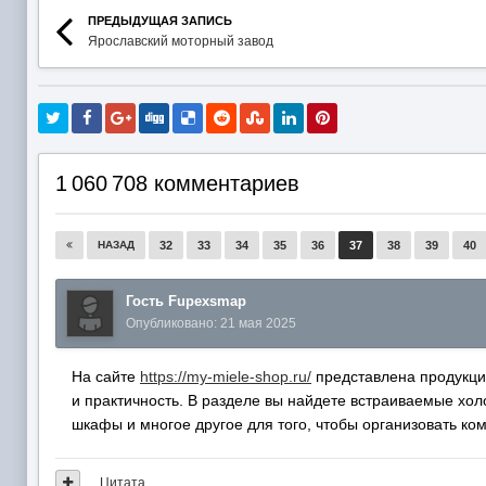
ПРЕДЫДУЩАЯ ЗАПИСЬ
Ярославский моторный завод
1 060 708 комментариев
НАЗАД
32
33
34
35
36
37
38
39
40
Гость Fupexsmap
Опубликовано:
21 мая 2025
На сайте
https://my-miele-shop.ru/
представлена продукция
и практичность. В разделе вы найдете встраиваемые х
шкафы и многое другое для того, чтобы организовать ко
Цитата