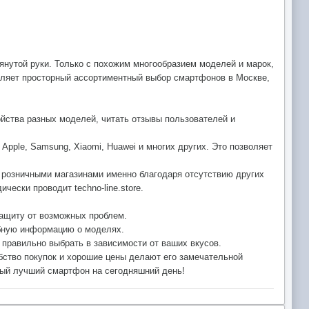
янутой руки. Только с похожим многообразием моделей и марок,
авляет просторный ассортиментный выбор смартфонов в Москве,
ойства разных моделей, читать отзывы пользователей и
pple, Samsung, Xiaomi, Huawei и многих других. Это позволяет
и розничными магазинами именно благодаря отсутствию других
ески проводит techno-line.store.
защиту от возможных проблем.
ребную информацию о моделях.
правильно выбрать в зависимости от ваших вкусов.
обство покупок и хорошие цены делают его замечательной
амый лучший смартфон на сегодняшний день!