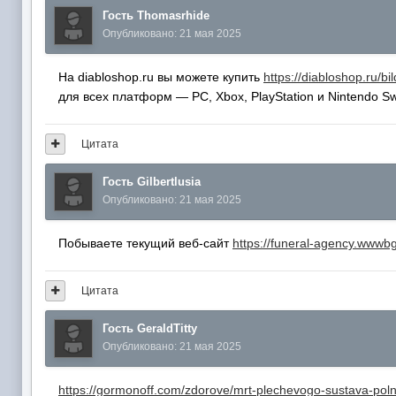
Гость Thomasrhide
Опубликовано:
21 мая 2025
На diabloshop.ru вы можете купить
https://diabloshop.ru/bil
для всех платформ — PC, Xbox, PlayStation и Nintendo S
Цитата
Гость Gilbertlusia
Опубликовано:
21 мая 2025
Побываете текущий веб-сайт
https://funeral-agency.wwwbg.
Цитата
Гость GeraldTitty
Опубликовано:
21 мая 2025
https://gormonoff.com/zdorove/mrt-plechevogo-sustava-poln