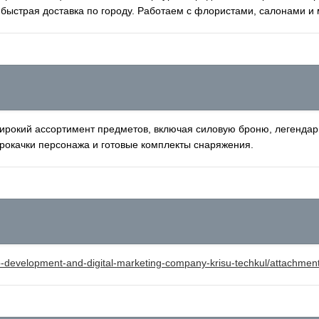
быстрая доставка по городу. Работаем с флористами, салонами и 
ирокий ассортимент предметов, включая силовую броню, легендарно
 прокачки персонажа и готовые комплекты снаряжения.
b-development-and-digital-marketing-company-krisu-techkul/attachment