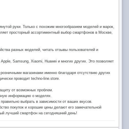
янутой руки. Только с похожим многообразием моделей и марок,
авляет просторный ассортиментный выбор смартфонов в Москве,
ойства разных моделей, читать отзывы пользователей и
pple, Samsung, Xiaomi, Huawei и многих других. Это позволяет
и розничными магазинами именно благодаря отсутствию других
ески проводит techno-line.store.
защиту от возможных проблем.
ребную информацию о моделях.
правильно выбрать в зависимости от ваших вкусов.
обство покупок и хорошие цены делают его замечательной
амый лучший смартфон на сегодняшний день!