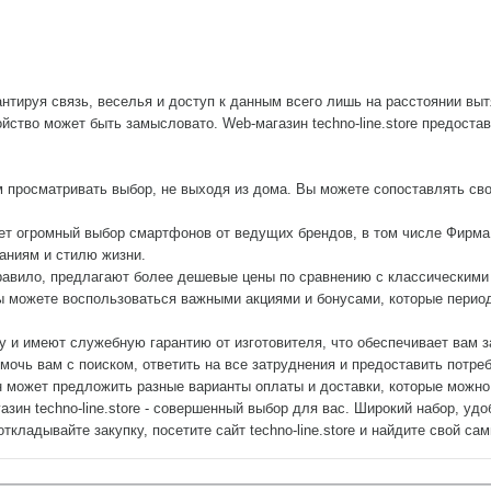
нтируя связь, веселья и доступ к данным всего лишь на расстоянии выт
ойство может быть замысловато. Web-магазин techno-line.store предост
м просматривать выбор, не выходя из дома. Вы можете сопоставлять св
ет огромный выбор смартфонов от ведущих брендов, в том числе Фирма A
ваниям и стилю жизни.
правило, предлагают более дешевые цены по сравнению с классическим
 можете воспользоваться важными акциями и бонусами, которые периодич
ку и имеют служебную гарантию от изготовителя, что обеспечивает вам 
помочь вам с поиском, ответить на все затруднения и предоставить пот
 может предложить разные варианты оплаты и доставки, которые можно 
азин techno-line.store - совершенный выбор для вас. Широкий набор, уд
кладывайте закупку, посетите сайт techno-line.store и найдите свой с