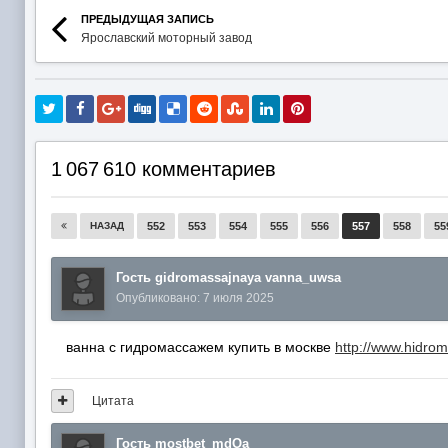
ПРЕДЫДУЩАЯ ЗАПИСЬ
Ярославский моторный завод
1 067 610 комментариев
НАЗАД
552
553
554
555
556
557
558
55
Гость gidromassajnaya vanna_uwsa
Опубликовано:
7 июля 2025
ванна с гидромассажем купить в москве
http://www.hidro
Цитата
Гость mostbet_mdOa