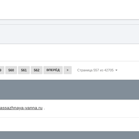
9
560
561
562
ВПЕРЁД
Страница 557 из 42705
massazhnaya-vanna.ru
.