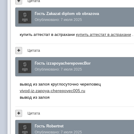
Цитата
Гость Zakazat diplom ob obrazova
Опубликовано:
7 июля 2025
купить аттестат в астрахани
купить аттестат в астрахани
.
Цитата
Гость izzapoyacherepovecBor
Опубликовано:
7 июля 2025
вывод из запоя круглосуточно череповец
vivod-iz-zapoya-cherepovec005.ru
вывод из запоя
Цитата
Гость Robertret
Опубликовано:
7 июля 2025