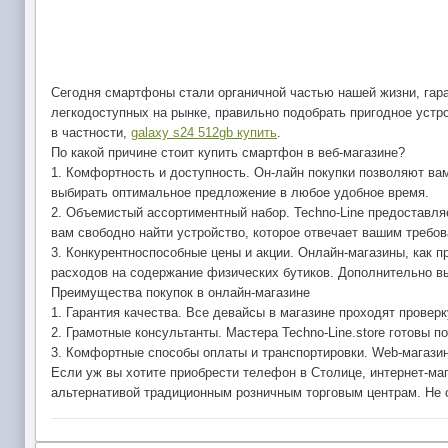
Сегодня смартфоны стали органичной частью нашей жизни, гара
легкодоступных на рынке, правильно подобрать пригодное устр
в частности,
galaxy s24 512gb купить
.
По какой причине стоит купить смартфон в веб-магазине?
1. Комфортность и доступность. Он-лайн покупки позволяют ва
выбирать оптимальное предложение в любое удобное время.
2. Объемистый ассортиментный набор. Techno-Line предоставля
вам свободно найти устройство, которое отвечает вашим требо
3. Конкурентноспособные цены и акции. Онлайн-магазины, как 
расходов на содержание физических бутиков. Дополнительно вы
Преимущества покупок в онлайн-магазине
1. Гарантия качества. Все девайсы в магазине проходят провер
2. Грамотные консультанты. Мастера Techno-Line.store готовы 
3. Комфортные способы оплаты и транспортировки. Web-магазин
Если уж вы хотите приобрести телефон в Столице, интернет-маг
альтернативой традиционным розничным торговым центрам. Не от